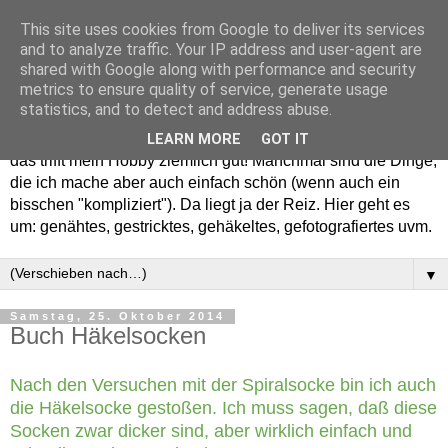
This site uses cookies from Google to deliver its services
and to analyze traffic. Your IP address and user-agent are
shared with Google along with performance and security
metrics to ensure quality of service, generate usage
statistics, and to detect and address abuse.
Willkommen in meinem "Wohnzimmer". Einfach und schön -
LEARN MORE
GOT IT
das trifft mein Hobby ziemlich gut! Manchmal sind die Dinge,
die ich mache aber auch einfach schön (wenn auch ein
bisschen "kompliziert"). Da liegt ja der Reiz. Hier geht es
um: genähtes, gestricktes, gehäkeltes, gefotografiertes uvm.
▼
Samstag, 25. Oktober 2014
Buch Häkelsocken
Nach den Versuchen mit der Spiralsocke bin ich auch
die Häkelsocke gestoßen. Ich muss sagen, daß diese
Socken zwar dicker sind, aber wirklich einfach und