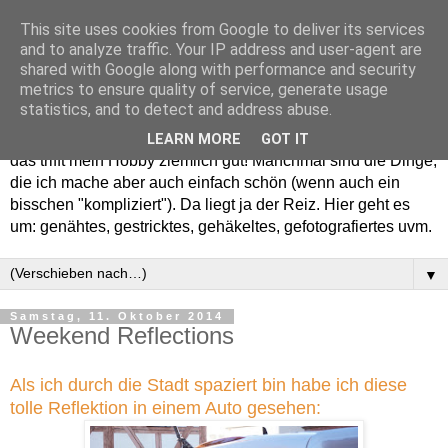
This site uses cookies from Google to deliver its services
and to analyze traffic. Your IP address and user-agent are
shared with Google along with performance and security
metrics to ensure quality of service, generate usage
statistics, and to detect and address abuse.
Willkommen in meinem "Wohnzimmer". Einfach und schön -
LEARN MORE
GOT IT
das trifft mein Hobby ziemlich gut! Manchmal sind die Dinge,
die ich mache aber auch einfach schön (wenn auch ein
bisschen "kompliziert"). Da liegt ja der Reiz. Hier geht es
um: genähtes, gestricktes, gehäkeltes, gefotografiertes uvm.
▼
Samstag, 11. Oktober 2014
Weekend Reflections
Als ich durch die Stadt spaziert bin habe ich diese
tolle Reflektion in einem Auto gesehen: