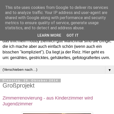
This site uses cookies from Google to deliver its services
and to analyze traffic. Your IP address and user-agent are
shared with Google along with performance and security
metrics to ensure quality of service, generate usage
statistics, and to detect and address abuse.
Willkommen in meinem "Wohnzimmer". Einfach und schön -
LEARN MORE
GOT IT
das trifft mein Hobby ziemlich gut! Manchmal sind die Dinge,
die ich mache aber auch einfach schön (wenn auch ein
bisschen "kompliziert"). Da liegt ja der Reiz. Hier geht es
um: genähtes, gestricktes, gehäkeltes, gefotografiertes uvm.
▼
Dienstag, 28. Oktober 2014
Großprojekt
Zimmerrenovierung - aus Kinderzimmer wird
Jugendzimmer