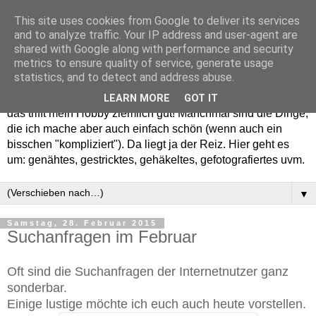
This site uses cookies from Google to deliver its services
and to analyze traffic. Your IP address and user-agent are
shared with Google along with performance and security
metrics to ensure quality of service, generate usage
statistics, and to detect and address abuse.
Willkommen in meinem "Wohnzimmer". Einfach und schön -
LEARN MORE
GOT IT
das trifft mein Hobby ziemlich gut! Manchmal sind die Dinge,
die ich mache aber auch einfach schön (wenn auch ein
bisschen "kompliziert"). Da liegt ja der Reiz. Hier geht es
um: genähtes, gestricktes, gehäkeltes, gefotografiertes uvm.
▼
Samstag, 28. Februar 2015
Suchanfragen im Februar
Oft sind die Suchanfragen der Internetnutzer ganz
sonderbar.
Einige lustige möchte ich euch auch heute vorstellen.