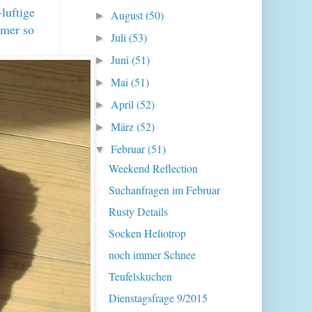
luftige
August
(50)
►
mmer so
Juli
(53)
►
Juni
(51)
►
Mai
(51)
►
April
(52)
►
März
(52)
►
Februar
(51)
▼
Weekend Reflection
Suchanfragen im Februar
Rusty Details
Socken Heliotrop
noch immer Schnee
Teufelskuchen
Dienstagsfrage 9/2015