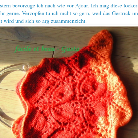
tern bevorzuge ich nach wie vor Ajour. Ich mag diese locker-
ehr gerne. Verzopfen tu ich nicht so gern, weil das Gestrick i
st wird und sich so arg zusammenzieht.