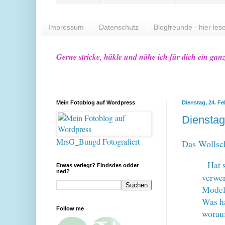
Impressum
Datenschutz
Blogfreunde - hier lese
Gerne stricke, häkle und nähe ich für dich ein gan
Mein Fotoblog auf Wordpress
Dienstag, 24. Fe
Dienstag
MrsG_Bungd Fotografiert
Das Wollsch
Hat 
Etwas verlegt? Findsdes odder
ned?
verwen
Model
Was ha
Follow me
worauf