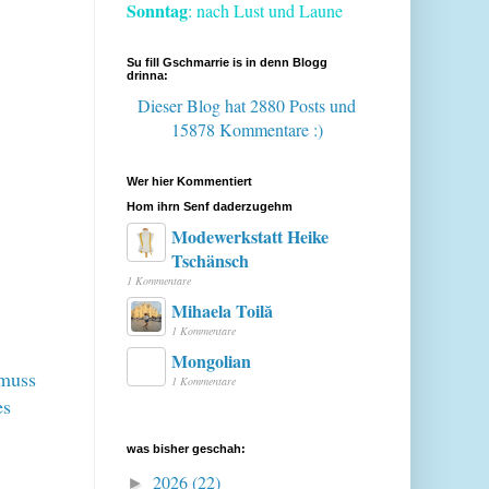
Sonntag
: nach Lust und Laune
Su fill Gschmarrie is in denn Blogg
drinna:
Dieser Blog hat 2880 Posts
und
15878 Kommentare :)
Wer hier Kommentiert
Hom ihrn Senf daderzugehm
Modewerkstatt Heike
Tschänsch
1 Kommentare
Mihaela Toilă
1 Kommentare
Mongolian
 muss
1 Kommentare
es
was bisher geschah:
2026
(22)
►