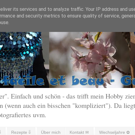
liver its services and to analyze traffic. Your IP address and us
rmance and security metrics to ensure quality of service, gene
buse.
 Einfach und schön - das trifft mein Hobby ziem
 (wenn auch ein bisschen "kompliziert"). Da liegt
otografiertes uvm.
⇓
Rezepte ⇓
Über mich
Kontakt ✉
Wechseljahre ✿