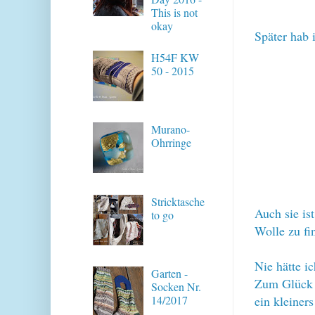
This is not
okay
Später hab i
H54F KW
50 - 2015
Murano-
Ohrringe
Stricktasche
Auch sie is
to go
Wolle zu f
Nie hätte i
Garten -
Zum Glück 
Socken Nr.
14/2017
ein kleiner