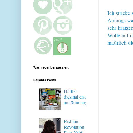
Ich stricke
Anfangs war
sehr kratze
Wolle auf d
natürlich di
Was nebenbei passiert:
Beliebte Posts
H54F -
diesmal erst
am Sonntag
Fashion
Revolution
Day 2016 -