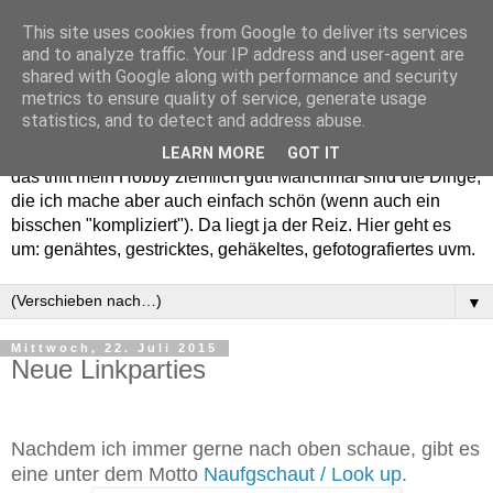
This site uses cookies from Google to deliver its services
and to analyze traffic. Your IP address and user-agent are
shared with Google along with performance and security
metrics to ensure quality of service, generate usage
statistics, and to detect and address abuse.
Willkommen in meinem "Wohnzimmer". Einfach und schön -
LEARN MORE
GOT IT
das trifft mein Hobby ziemlich gut! Manchmal sind die Dinge,
die ich mache aber auch einfach schön (wenn auch ein
bisschen "kompliziert"). Da liegt ja der Reiz. Hier geht es
um: genähtes, gestricktes, gehäkeltes, gefotografiertes uvm.
▼
Mittwoch, 22. Juli 2015
Neue Linkparties
Nachdem ich immer gerne nach oben schaue, gibt es
eine unter dem Motto
Naufgschaut / Look up
.