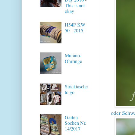
This is not
okay
H54F KW
50 - 2015
Murano-
Ohrringe
Stricktasche
to go
oder Schwa
Garten -
Socken Nr.
14/2017