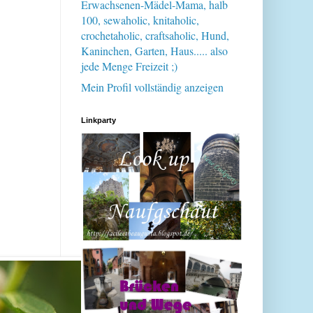
Erwachsenen-Mädel-Mama, halb
100, sewaholic, knitaholic,
crochetaholic, craftsaholic, Hund,
Kaninchen, Garten, Haus..... also
jede Menge Freizeit ;)
Mein Profil vollständig anzeigen
Linkparty