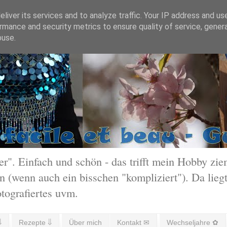
liver its services and to analyze traffic. Your IP address and us
rmance and security metrics to ensure quality of service, gene
buse.
 Einfach und schön - das trifft mein Hobby ziem
 (wenn auch ein bisschen "kompliziert"). Da liegt
otografiertes uvm.
⇓
Rezepte ⇓
Über mich
Kontakt ✉
Wechseljahre ✿