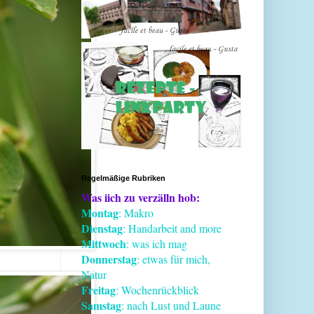
Regelmäßige Rubriken
Was iich zu verzälln hob:
Montag
: Makro
Dienstag
: Handarbeit and more
Mittwoch
: was ich mag
Donnerstag
: etwas für mich,
Natur
Freitag
: Wochenrückblick
Samstag
: nach Lust und Laune