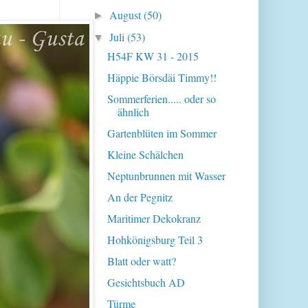
August
(50)
►
Juli
(53)
▼
H54F KW 31 - 2015
Häppie Börsdäi Timmy!!
Sommerferien..... oder so
ähnlich
Gartenblüten im Sommer
Kleine Schälchen
Neptunbrunnen mit Wasser
An der Pegnitz
Maritimer Dekokranz
Hohkönigsburg Teil 3
Blatt oder watt?
Gesichtsbuch AD
Türme