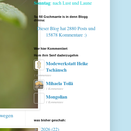
Sonntag
: nach Lust und Laune
Su fill Gschmarrie is in denn Blogg
drinna:
Dieser Blog hat 2880 Posts
und
15878 Kommentare :)
Wer hier Kommentiert
Hom ihrn Senf daderzugehm
Modewerkstatt Heike
Tschänsch
1 Kommentare
Mihaela Toilă
1 Kommentare
Mongolian
1 Kommentare
 wegen
was bisher geschah:
2026
(22)
►