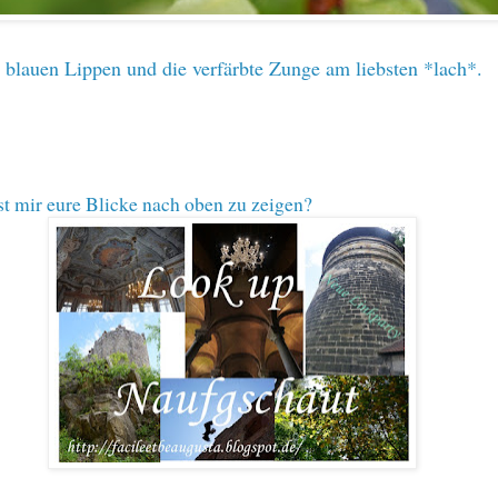
 blauen Lippen und die verfärbte Zunge am liebsten *lach*.
st mir eure Blicke nach oben zu zeigen?