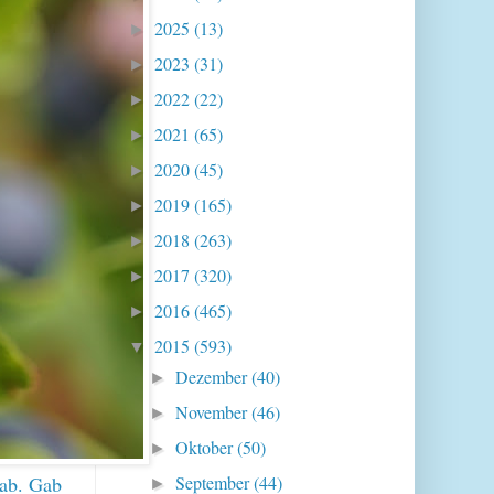
2025
(13)
►
2023
(31)
►
2022
(22)
►
2021
(65)
►
2020
(45)
►
2019
(165)
►
2018
(263)
►
2017
(320)
►
2016
(465)
►
2015
(593)
▼
Dezember
(40)
►
November
(46)
►
Oktober
(50)
►
 ab. Gab
September
(44)
►