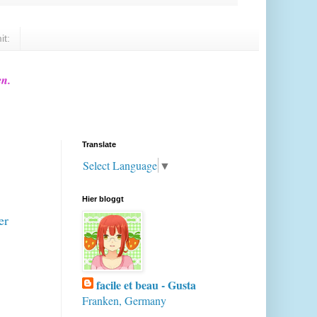
it:
en.
Translate
Select Language
▼
.
Hier bloggt
er
facile et beau - Gusta
Franken, Germany