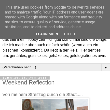
This site uses cookies from Google to deliver its services
and to analyze traffic. Your IP address and user-agent are
shared with Google along with performance and security
metrics to ensure quality of service, generate usage
statistics, and to detect and address abuse.
Willkommen in meinem "Wohnzimmer". Einfach und schön -
LEARN MORE
GOT IT
das trifft mein Hobby ziemlich gut! Manchmal sind die Dinge,
die ich mache aber auch einfach schön (wenn auch ein
bisschen "kompliziert"). Da liegt ja der Reiz. Hier geht es
um: genähtes, gestricktes, gehäkeltes, gefotografiertes uvm.
▼
Samstag, 18. Juli 2015
Weekend Reflection
Von meinem Streifzug durch die Stadt.....