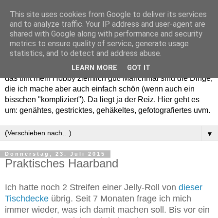
This site uses cookies from Google to deliver its services
and to analyze traffic. Your IP address and user-agent are
shared with Google along with performance and security
metrics to ensure quality of service, generate usage
statistics, and to detect and address abuse.
Willkommen in meinem "Wohnzimmer". Einfach und schön -
LEARN MORE
GOT IT
das trifft mein Hobby ziemlich gut! Manchmal sind die Dinge,
die ich mache aber auch einfach schön (wenn auch ein
bisschen "kompliziert"). Da liegt ja der Reiz. Hier geht es
um: genähtes, gestricktes, gehäkeltes, gefotografiertes uvm.
▼
Donnerstag, 23. Juli 2015
Praktisches Haarband
Ich hatte noch 2 Streifen einer Jelly-Roll von
dieser
Tischdecke
übrig. Seit 7 Monaten frage ich mich
immer wieder, was ich damit machen soll. Bis vor ein