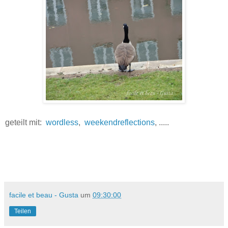
geteilt mit:
wordless
,
weekendreflections
, .....
facile et beau - Gusta
um
09:30:00
Teilen