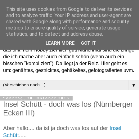
This site uses cookies from Google to deliver its services
and to analyze traffic. Your IP address and user-agent are
shared with Google along with performance and security
metrics to ensure quality of service, generate usage
statistics, and to detect and address abuse.
Willkommen in meinem "Wohnzimmer". Einfach und schön -
LEARN MORE
GOT IT
das trifft mein Hobby ziemlich gut! Manchmal sind die Dinge,
die ich mache aber auch einfach schön (wenn auch ein
bisschen "kompliziert"). Da liegt ja der Reiz. Hier geht es
um: genähtes, gestricktes, gehäkeltes, gefotografiertes uvm.
▼
Sonntag, 30. Oktober 2016
Insel Schütt - doch was los (Nürnberger
Ecken III)
Aber hallo.... da ist ja doch was los auf der
Insel
Schütt
.....