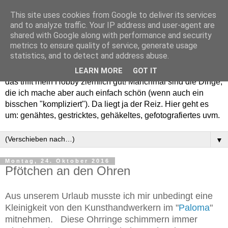
This site uses cookies from Google to deliver its services
and to analyze traffic. Your IP address and user-agent are
shared with Google along with performance and security
metrics to ensure quality of service, generate usage
statistics, and to detect and address abuse.
Willkommen in meinem "Wohnzimmer". Einfach und schön -
LEARN MORE
GOT IT
das trifft mein Hobby ziemlich gut! Manchmal sind die Dinge,
die ich mache aber auch einfach schön (wenn auch ein
bisschen "kompliziert"). Da liegt ja der Reiz. Hier geht es
um: genähtes, gestricktes, gehäkeltes, gefotografiertes uvm.
▼
Montag, 24. Oktober 2016
Pfötchen an den Ohren
Aus unserem Urlaub musste ich mir unbedingt eine
Kleinigkeit von den Kunsthandwerkern im "
Paloma
"
mitnehmen. Diese Ohrringe schimmern immer