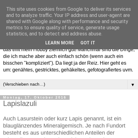
This site uses cookies from Google to deliver its services
and to analyze traffic. Your IP address and user-agent are
shared with Google along with performance and security
metrics to ensure quality of service, generate usage
statistics, and to detect and address abuse.
Willkommen in meinem "Wohnzimmer". Einfach und schön -
LEARN MORE
GOT IT
das trifft mein Hobby ziemlich gut! Manchmal sind die Dinge,
die ich mache aber auch einfach schön (wenn auch ein
bisschen "kompliziert"). Da liegt ja der Reiz. Hier geht es
um: genähtes, gestricktes, gehäkeltes, gefotografiertes uvm.
▼
Montag, 17. Oktober 2016
Lapislazuli
Auch Lasurstein oder kurz Lapis genannt, ist ein
blauglänzendes Mineralgemisch. Je nach Fundort
besteht es aus unterschiedlichen Anteilen der