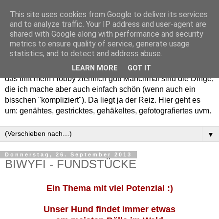
This site uses cookies from Google to deliver its services
and to analyze traffic. Your IP address and user-agent are
shared with Google along with performance and security
metrics to ensure quality of service, generate usage
statistics, and to detect and address abuse.
Willkommen in meinem "Wohnzimmer". Einfach und schön -
LEARN MORE
GOT IT
das trifft mein Hobby ziemlich gut! Manchmal sind die Dinge,
die ich mache aber auch einfach schön (wenn auch ein
bisschen "kompliziert"). Da liegt ja der Reiz. Hier geht es
um: genähtes, gestricktes, gehäkeltes, gefotografiertes uvm.
▼
Donnerstag, 26. September 2013
BIWYFI - FUNDSTÜCKE
Ein Thema mit viel Potenzial :)
Unser Hund findet immer etwas