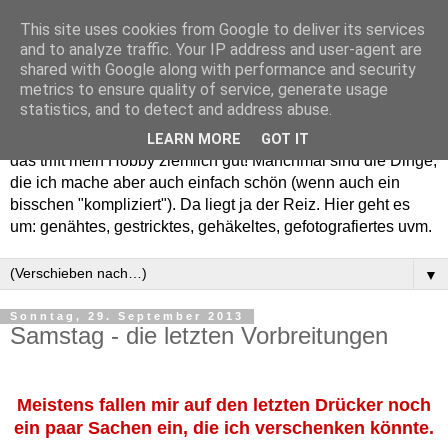
This site uses cookies from Google to deliver its services
and to analyze traffic. Your IP address and user-agent are
shared with Google along with performance and security
metrics to ensure quality of service, generate usage
statistics, and to detect and address abuse.
Willkommen in meinem "Wohnzimmer". Einfach und schön -
LEARN MORE
GOT IT
das trifft mein Hobby ziemlich gut! Manchmal sind die Dinge,
die ich mache aber auch einfach schön (wenn auch ein
bisschen "kompliziert"). Da liegt ja der Reiz. Hier geht es
um: genähtes, gestricktes, gehäkeltes, gefotografiertes uvm.
▼
Sonntag, 29. September 2013
Samstag - die letzten Vorbreitungen
Meistens fallen mir auf den letzten Drücker noch
ein paar Sachen ein, die ich verschenken könnte.