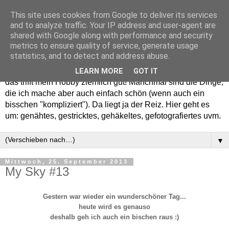
This site uses cookies from Google to deliver its services
and to analyze traffic. Your IP address and user-agent are
shared with Google along with performance and security
metrics to ensure quality of service, generate usage
statistics, and to detect and address abuse.
Willkommen in meinem "Wohnzimmer". Einfach und schön -
LEARN MORE
GOT IT
das trifft mein Hobby ziemlich gut! Manchmal sind die Dinge,
die ich mache aber auch einfach schön (wenn auch ein
bisschen "kompliziert"). Da liegt ja der Reiz. Hier geht es
um: genähtes, gestricktes, gehäkeltes, gefotografiertes uvm.
▼
Mittwoch, 25. September 2013
My Sky #13
Gestern war wieder ein wunderschöner Tag...
heute wird es genauso
deshalb geh ich auch ein bischen raus :)