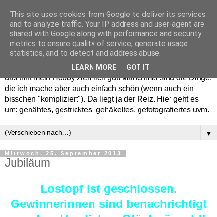
This site uses cookies from Google to deliver its services
and to analyze traffic. Your IP address and user-agent are
shared with Google along with performance and security
metrics to ensure quality of service, generate usage
statistics, and to detect and address abuse.
Willkommen in meinem "Wohnzimmer". Einfach und schön -
LEARN MORE
GOT IT
das trifft mein Hobby ziemlich gut! Manchmal sind die Dinge,
die ich mache aber auch einfach schön (wenn auch ein
bisschen "kompliziert"). Da liegt ja der Reiz. Hier geht es
um: genähtes, gestricktes, gehäkeltes, gefotografiertes uvm.
▼
Mittwoch, 25. September 2013
Jubiläum
Lostopf ist geschlossen.
Gewinnerinnen sind benachrichtigt