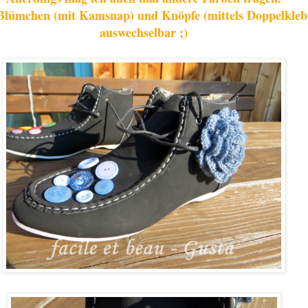
 Blümchen (mit Kamsnap) und Knöpfe (mittels Doppelkle
auswechselbar ;)