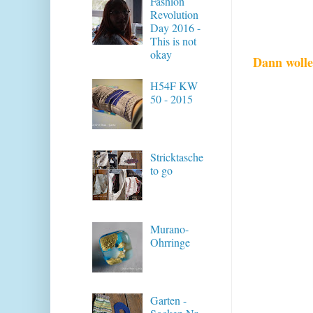
Fashion
Revolution
Day 2016 -
This is not
okay
Dann wolle
H54F KW
50 - 2015
Stricktasche
to go
Murano-
Ohrringe
Garten -