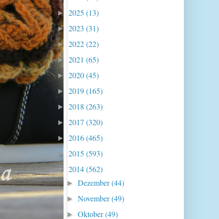
2025
(13)
►
2023
(31)
►
2022
(22)
►
2021
(65)
►
2020
(45)
►
2019
(165)
►
2018
(263)
►
2017
(320)
►
2016
(465)
►
2015
(593)
►
2014
(562)
▼
Dezember
(44)
►
November
(49)
►
Oktober
(49)
►