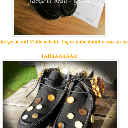
hr gerne mit Wolle arbeite, lag es nahe damit etwas zu m
TADAAAAAAA!