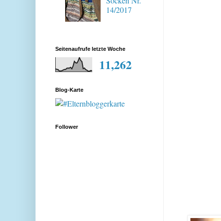
Socken Nr.
14/2017
Seitenaufrufe letzte Woche
11,262
Blog-Karte
Follower