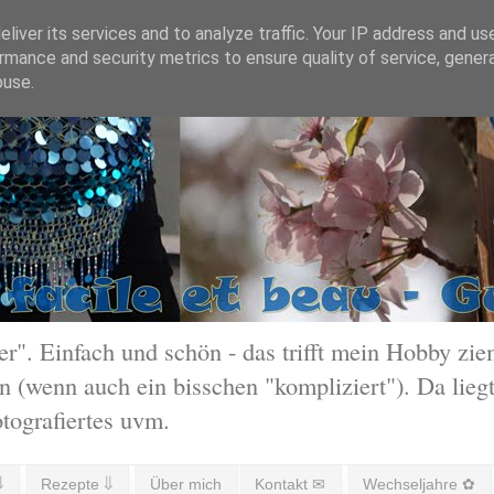
liver its services and to analyze traffic. Your IP address and us
rmance and security metrics to ensure quality of service, gene
buse.
 Einfach und schön - das trifft mein Hobby ziem
 (wenn auch ein bisschen "kompliziert"). Da liegt
otografiertes uvm.
⇓
Rezepte ⇓
Über mich
Kontakt ✉
Wechseljahre ✿