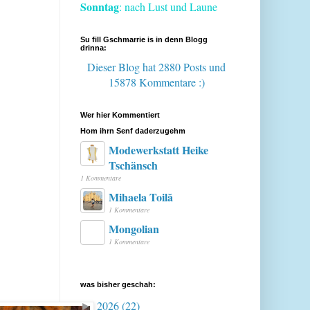
Sonntag
: nach Lust und Laune
Su fill Gschmarrie is in denn Blogg
drinna:
Dieser Blog hat 2880 Posts
und
15878 Kommentare :)
Wer hier Kommentiert
Hom ihrn Senf daderzugehm
Modewerkstatt Heike
Tschänsch
1 Kommentare
Mihaela Toilă
1 Kommentare
Mongolian
1 Kommentare
was bisher geschah:
2026
(22)
►