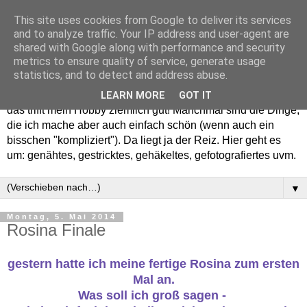
This site uses cookies from Google to deliver its services
and to analyze traffic. Your IP address and user-agent are
shared with Google along with performance and security
metrics to ensure quality of service, generate usage
statistics, and to detect and address abuse.
Willkommen in meinem "Wohnzimmer". Einfach und schön -
LEARN MORE
GOT IT
das trifft mein Hobby ziemlich gut! Manchmal sind die Dinge,
die ich mache aber auch einfach schön (wenn auch ein
bisschen "kompliziert"). Da liegt ja der Reiz. Hier geht es
um: genähtes, gestricktes, gehäkeltes, gefotografiertes uvm.
▼
Montag, 5. Mai 2014
Rosina Finale
gestern hatte ich meine fertige Rosina zum ersten
Mal an.
Was soll ich groß sagen -