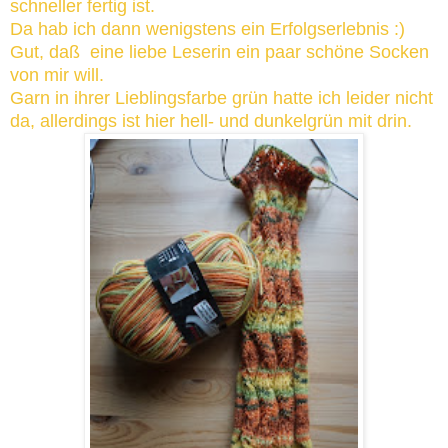
schneller fertig ist.
Da hab ich dann wenigstens ein Erfolgserlebnis :)
Gut, daß eine liebe Leserin ein paar schöne Socken
von mir will.
Garn in ihrer Lieblingsfarbe grün hatte ich leider nicht
da, allerdings ist hier hell- und dunkelgrün mit drin.