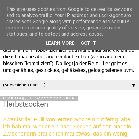
This site uses cookies from Google to deliver its services
and to analyze traffic. Your IP address and user-agent are
shared with Google along with performance and security
metrics to ensure quality of service, generate usage
statistics, and to detect and address abuse.
Willkommen in meinem "Wohnzimmer". Einfach und schön -
LEARN MORE
GOT IT
das trifft mein Hobby ziemlich gut! Manchmal sind die Dinge,
die ich mache aber auch einfach schön (wenn auch ein
bisschen "kompliziert"). Da liegt ja der Reiz. Hier geht es
um: genähtes, gestricktes, gehäkeltes, gefotografiertes uvm.
▼
Dienstag, 9. September 2014
Herbstsocken
Zwar ist der Pulli von letzter Woche nicht fertig, aber
ich hab mal wieder ein paar Socken auf den Nadeln.
Zwischendrin brauch ich mal etwas, das ein wenig