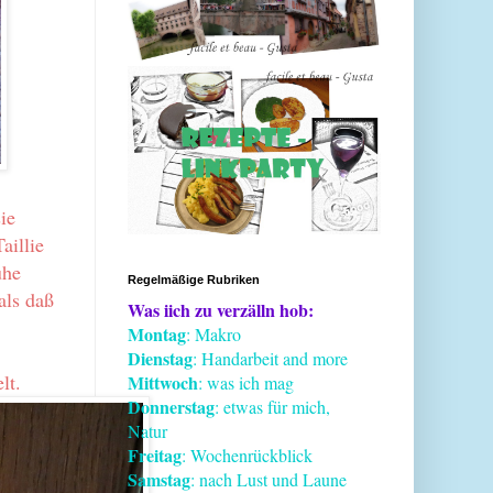
ie
aillie
uhe
Regelmäßige Rubriken
als daß
Was iich zu verzälln hob:
Montag
: Makro
Dienstag
: Handarbeit and more
lt.
Mittwoch
: was ich mag
Donnerstag
: etwas für mich,
Natur
Freitag
: Wochenrückblick
Samstag
: nach Lust und Laune