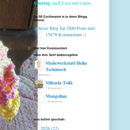
Sonntag
: nach Lust und Laune
Su fill Gschmarrie is in denn Blogg
drinna:
Dieser Blog hat 2880 Posts
und
15878 Kommentare :)
Wer hier Kommentiert
Hom ihrn Senf daderzugehm
Modewerkstatt Heike
Tschänsch
1 Kommentare
Mihaela Toilă
1 Kommentare
Mongolian
1 Kommentare
was bisher geschah:
2026
(22)
►