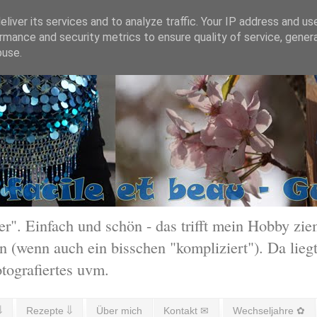
liver its services and to analyze traffic. Your IP address and us
rmance and security metrics to ensure quality of service, gene
buse.
 Einfach und schön - das trifft mein Hobby ziem
 (wenn auch ein bisschen "kompliziert"). Da liegt
otografiertes uvm.
⇓
Rezepte ⇓
Über mich
Kontakt ✉
Wechseljahre ✿