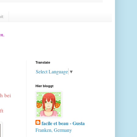
it:
en.
Translate
Select Language
▼
Hier bloggt
h bei
ft
facile et beau - Gusta
Franken, Germany