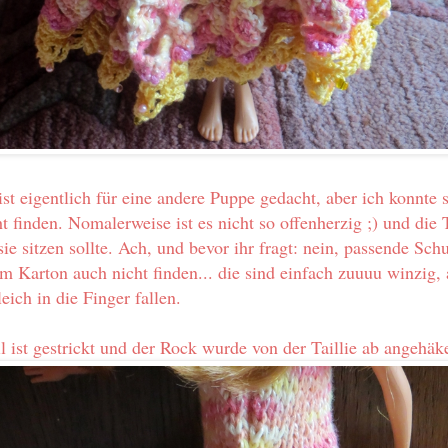
st eigentlich für eine andere Puppe gedacht, aber ich konnte s
t finden. Nomalerweise ist es nicht so offenherzig ;) und die T
sie sitzen sollte. Ach, und bevor ihr fragt: nein, passende Sch
im Karton auch nicht finden... die sind einfach zuuuu winzig, 
eich in die Finger fallen.
l ist gestrickt und der Rock wurde von der Taillie ab angehäke