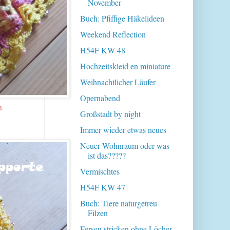
November
Buch: Pfiffige Häkelideen
Weekend Reflection
H54F KW 48
Hochzeitskleid en miniature
Weihnachtlicher Läufer
Opernabend
h
Großstadt by night
Immer wieder etwas neues
Neuer Wohnraum oder was
ist das?????
Vermischtes
H54F KW 47
Buch: Tiere naturgetreu
Filzen
Fersen stricken ohne Löcher