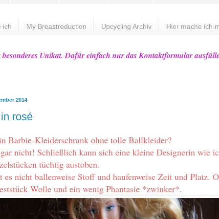
 ich
My Breastreduction
Upcycling Archiv
Hier mache ich m
z besonderes Unikat. Dafür einfach nur das Kontaktformular ausfüll
vember 2014
 in rosé
n Barbie-Kleiderschrank ohne tolle Ballkleider?
 gar nicht! Schließlich kann sich eine kleine Designerin wie ic
zelstücken tüchtig austoben.
t es nicht ballenweise Stoff und haufenweise Zeit und Platz. O
Reststück Wolle und ein wenig Phantasie *zwinker*.