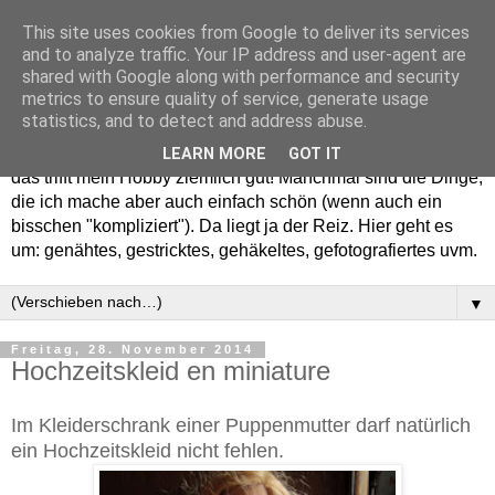
This site uses cookies from Google to deliver its services
and to analyze traffic. Your IP address and user-agent are
shared with Google along with performance and security
metrics to ensure quality of service, generate usage
statistics, and to detect and address abuse.
Willkommen in meinem "Wohnzimmer". Einfach und schön -
LEARN MORE
GOT IT
das trifft mein Hobby ziemlich gut! Manchmal sind die Dinge,
die ich mache aber auch einfach schön (wenn auch ein
bisschen "kompliziert"). Da liegt ja der Reiz. Hier geht es
um: genähtes, gestricktes, gehäkeltes, gefotografiertes uvm.
▼
Freitag, 28. November 2014
Hochzeitskleid en miniature
Im Kleiderschrank einer Puppenmutter darf natürlich
ein Hochzeitskleid nicht fehlen.