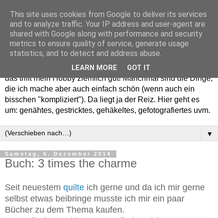
This site uses cookies from Google to deliver its services
and to analyze traffic. Your IP address and user-agent are
shared with Google along with performance and security
metrics to ensure quality of service, generate usage
statistics, and to detect and address abuse.
Willkommen in meinem "Wohnzimmer". Einfach und schön -
LEARN MORE
GOT IT
das trifft mein Hobby ziemlich gut! Manchmal sind die Dinge,
die ich mache aber auch einfach schön (wenn auch ein
bisschen "kompliziert"). Da liegt ja der Reiz. Hier geht es
um: genähtes, gestricktes, gehäkeltes, gefotografiertes uvm.
▼
Samstag, 6. Dezember 2014
Buch: 3 times the charme
Seit neuestem
quilte
ich gerne und da ich mir gerne
selbst etwas beibringe musste ich mir ein paar
Bücher zu dem Thema kaufen.