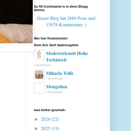
Su fill Gschmarrie is in denn Blogg
drinna:
Dieser Blog hat 2880 Posts
und
15878 Kommentare :)
Wer hier Kommentiert
Hom ihrn Senf daderzugehm
Modewerkstatt Heike
Tschänsch
1 Kommentare
Mihaela Toilă
1 Kommentare
Mongolian
1 Kommentare
was bisher geschah:
2026
(22)
►
2025
(13)
►