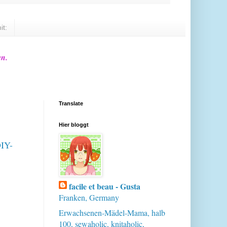
it:
en.
Translate
Hier bloggt
DIY-
facile et beau - Gusta
Franken, Germany
Erwachsenen-Mädel-Mama, halb
100, sewaholic, knitaholic,