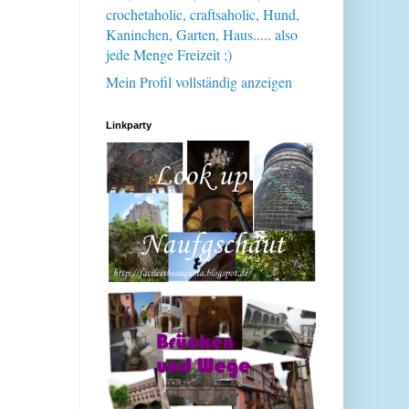
crochetaholic, craftsaholic, Hund,
Kaninchen, Garten, Haus..... also
jede Menge Freizeit ;)
Mein Profil vollständig anzeigen
Linkparty