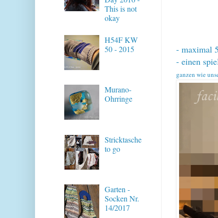
This is not
okay
H54F KW
- maximal 
50 - 2015
- einen spie
ganzen wie uns
Murano-
Ohrringe
Stricktasche
to go
Garten -
Socken Nr.
14/2017