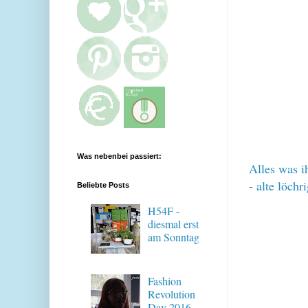
Was nebenbei passiert:
Alles was ih
- alte löch
Beliebte Posts
H54F -
diesmal erst
am Sonntag
Fashion
Revolution
Day 2016 -