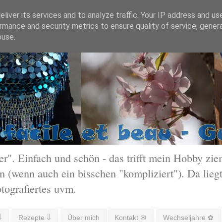
liver its services and to analyze traffic. Your IP address and us
rmance and security metrics to ensure quality of service, gene
buse.
 Einfach und schön - das trifft mein Hobby ziem
 (wenn auch ein bisschen "kompliziert"). Da liegt
otografiertes uvm.
⇓
Rezepte ⇓
Über mich
Kontakt ✉
Wechseljahre ✿