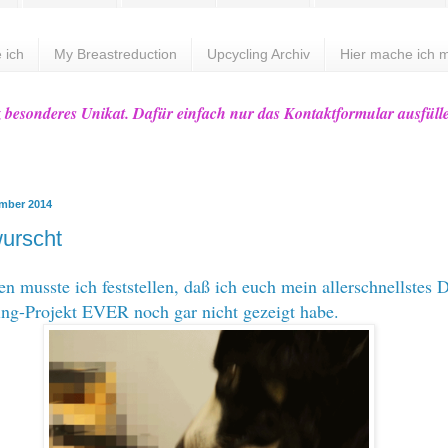
 ich
My Breastreduction
Upcycling Archiv
Hier mache ich m
z besonderes Unikat. Dafür einfach nur das Kontaktformular ausfüll
ember 2014
urscht
en musste ich feststellen, daß ich euch mein allerschnellstes 
ng-Projekt EVER noch gar nicht gezeigt habe.