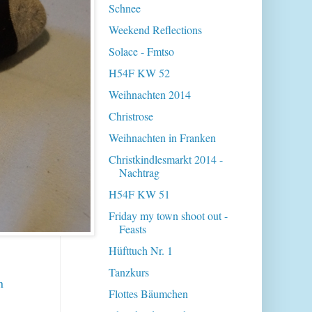
Schnee
Weekend Reflections
Solace - Fmtso
H54F KW 52
Weihnachten 2014
Christrose
Weihnachten in Franken
Christkindlesmarkt 2014 -
Nachtrag
H54F KW 51
Friday my town shoot out -
Feasts
Hüfttuch Nr. 1
Tanzkurs
n
Flottes Bäumchen