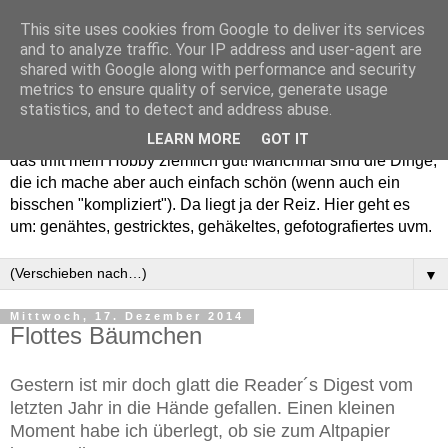
This site uses cookies from Google to deliver its services
and to analyze traffic. Your IP address and user-agent are
shared with Google along with performance and security
metrics to ensure quality of service, generate usage
statistics, and to detect and address abuse.
Willkommen in meinem "Wohnzimmer". Einfach und schön -
LEARN MORE
GOT IT
das trifft mein Hobby ziemlich gut! Manchmal sind die Dinge,
die ich mache aber auch einfach schön (wenn auch ein
bisschen "kompliziert"). Da liegt ja der Reiz. Hier geht es
um: genähtes, gestricktes, gehäkeltes, gefotografiertes uvm.
▼
Mittwoch, 17. Dezember 2014
Flottes Bäumchen
Gestern ist mir doch glatt die Reader´s Digest vom
letzten Jahr in die Hände gefallen. Einen kleinen
Moment habe ich überlegt, ob sie zum Altpapier