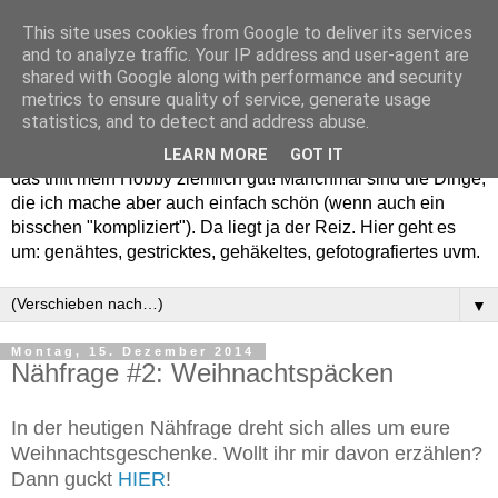
This site uses cookies from Google to deliver its services
and to analyze traffic. Your IP address and user-agent are
shared with Google along with performance and security
metrics to ensure quality of service, generate usage
statistics, and to detect and address abuse.
Willkommen in meinem "Wohnzimmer". Einfach und schön -
LEARN MORE
GOT IT
das trifft mein Hobby ziemlich gut! Manchmal sind die Dinge,
die ich mache aber auch einfach schön (wenn auch ein
bisschen "kompliziert"). Da liegt ja der Reiz. Hier geht es
um: genähtes, gestricktes, gehäkeltes, gefotografiertes uvm.
▼
Montag, 15. Dezember 2014
Nähfrage #2: Weihnachtspäcken
In der heutigen Nähfrage dreht sich alles um eure
Weihnachtsgeschenke. Wollt ihr mir davon erzählen?
Dann guckt
HIER
!