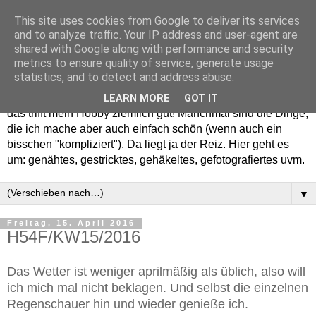
This site uses cookies from Google to deliver its services
and to analyze traffic. Your IP address and user-agent are
shared with Google along with performance and security
metrics to ensure quality of service, generate usage
statistics, and to detect and address abuse.
Willkommen in meinem "Wohnzimmer". Einfach und schön -
LEARN MORE
GOT IT
das trifft mein Hobby ziemlich gut! Manchmal sind die Dinge,
die ich mache aber auch einfach schön (wenn auch ein
bisschen "kompliziert"). Da liegt ja der Reiz. Hier geht es
um: genähtes, gestricktes, gehäkeltes, gefotografiertes uvm.
▼
Freitag, 15. April 2016
H54F/KW15/2016
Das Wetter ist weniger aprilmäßig als üblich, also will
ich mich mal nicht beklagen. Und selbst die einzelnen
Regenschauer hin und wieder genieße ich.