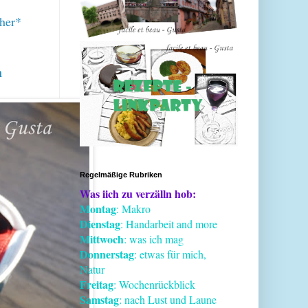
cher*
h
Regelmäßige Rubriken
Was iich zu verzälln hob:
Montag
: Makro
Dienstag
: Handarbeit and more
Mittwoch
: was ich mag
Donnerstag
: etwas für mich,
Natur
Freitag
: Wochenrückblick
Samstag
: nach Lust und Laune