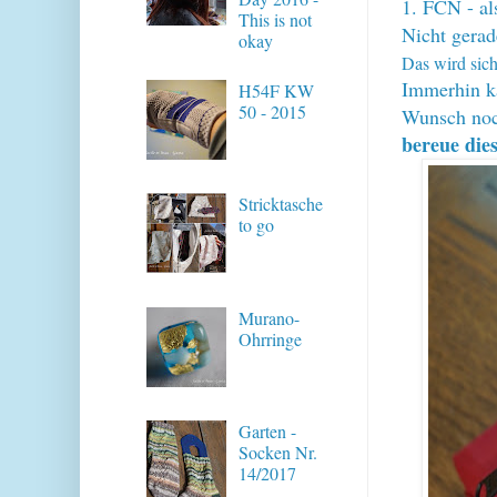
1. FCN - a
This is not
Nicht gerad
okay
Das wird sich
Immerhin kä
H54F KW
50 - 2015
Wunsch noch
bereue dies
Stricktasche
to go
Murano-
Ohrringe
Garten -
Socken Nr.
14/2017