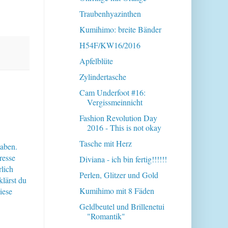
Traubenhyazinthen
Kumihimo: breite Bänder
H54F/KW16/2016
Apfelblüte
Zylindertasche
Cam Underfoot #16:
Vergissmeinnicht
Fashion Revolution Day
2016 - This is not okay
Tasche mit Herz
haben.
resse
Diviana - ich bin fertig!!!!!!
lich
Perlen, Glitzer und Gold
klärst du
Kumihimo mit 8 Fäden
iese
Geldbeutel und Brillenetui
"Romantik"