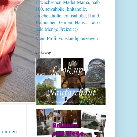
Erwachsenen-Mädel-Mama, halb
100, sewaholic, knitaholic,
crochetaholic, craftsaholic, Hund,
Kaninchen, Garten, Haus..... also
jede Menge Freizeit ;)
Mein Profil vollständig anzeigen
Linkparty
h an den