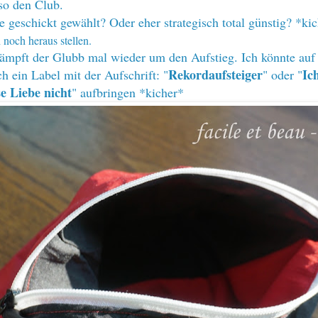
lso den Club.
e geschickt gewählt? Oder eher strategisch total günstig? *ki
 noch heraus stellen.
mpft der Glubb mal wieder um den Aufstieg. Ich könnte auf
Rekordaufsteiger
Ic
 ein Label mit der Aufschrift: "
" oder "
e Liebe nicht
" aufbringen *kicher*