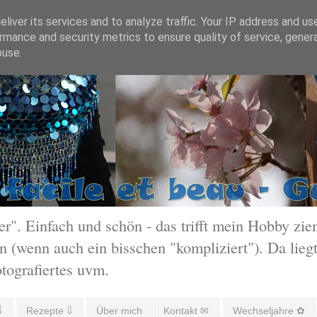
liver its services and to analyze traffic. Your IP address and us
rmance and security metrics to ensure quality of service, gene
buse.
 Einfach und schön - das trifft mein Hobby ziem
 (wenn auch ein bisschen "kompliziert"). Da liegt
otografiertes uvm.
⇓
Rezepte ⇓
Über mich
Kontakt ✉
Wechseljahre ✿