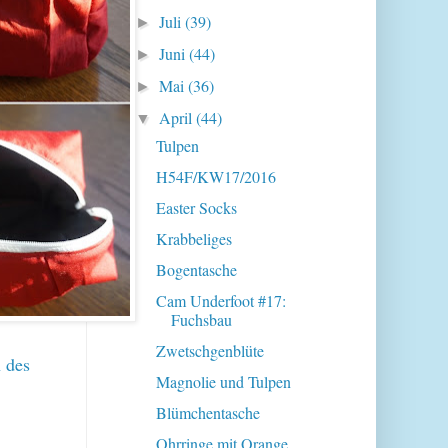
Juli
(39)
►
Juni
(44)
►
Mai
(36)
►
April
(44)
▼
Tulpen
H54F/KW17/2016
Easter Socks
Krabbeliges
Bogentasche
Cam Underfoot #17:
Fuchsbau
Zwetschgenblüte
n des
Magnolie und Tulpen
Blümchentasche
Ohrringe mit Orange