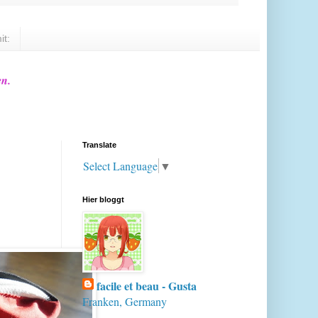
it:
en.
Translate
Select Language
▼
Hier bloggt
facile et beau - Gusta
Franken, Germany