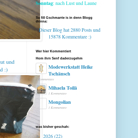
Sonntag
: nach Lust und Laune
Su fill Gschmarrie is in denn Blogg
drinna:
Dieser Blog hat 2880 Posts
und
15878 Kommentare :)
Wer hier Kommentiert
Hom ihrn Senf daderzugehm
gut und
Modewerkstatt Heike
d :)
Tschänsch
1 Kommentare
Mihaela Toilă
1 Kommentare
Mongolian
1 Kommentare
was bisher geschah:
2026
(22)
►