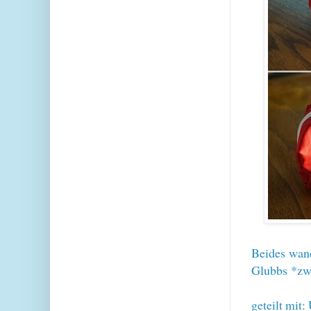
Beides wand
Glubbs *zw
geteilt mit: