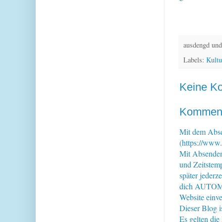
ausdengd und
Labels:
Kultu
Keine K
Kommenta
Mit dem Abse
(https://www.
Mit Absende
und Zeitstem
später jederz
dich AUTOMAT
Website einve
Dieser Blog i
Es gelten di