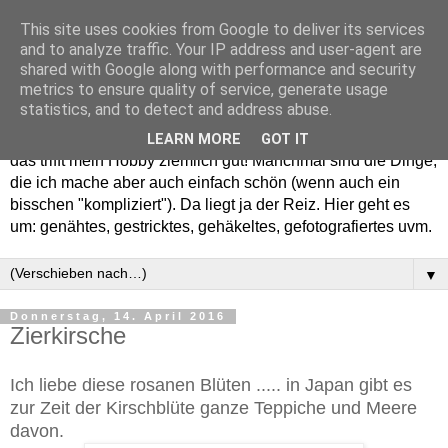
This site uses cookies from Google to deliver its services
and to analyze traffic. Your IP address and user-agent are
shared with Google along with performance and security
metrics to ensure quality of service, generate usage
statistics, and to detect and address abuse.
Willkommen in meinem "Wohnzimmer". Einfach und schön -
LEARN MORE
GOT IT
das trifft mein Hobby ziemlich gut! Manchmal sind die Dinge,
die ich mache aber auch einfach schön (wenn auch ein
bisschen "kompliziert"). Da liegt ja der Reiz. Hier geht es
um: genähtes, gestricktes, gehäkeltes, gefotografiertes uvm.
▼
Donnerstag, 14. April 2016
Zierkirsche
Ich liebe diese rosanen Blüten ..... in Japan gibt es
zur Zeit der Kirschblüte ganze Teppiche und Meere
davon.