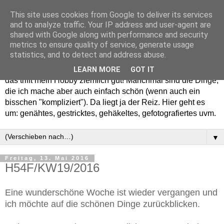
This site uses cookies from Google to deliver its services
and to analyze traffic. Your IP address and user-agent are
shared with Google along with performance and security
metrics to ensure quality of service, generate usage
statistics, and to detect and address abuse.
Willkommen in meinem "Wohnzimmer". Einfach und schön -
LEARN MORE
GOT IT
das trifft mein Hobby ziemlich gut! Manchmal sind die Dinge,
die ich mache aber auch einfach schön (wenn auch ein
bisschen "kompliziert"). Da liegt ja der Reiz. Hier geht es
um: genähtes, gestricktes, gehäkeltes, gefotografiertes uvm.
▼
Freitag, 13. Mai 2016
H54F/KW19/2016
Eine wunderschöne Woche ist wieder vergangen und
ich möchte auf die schönen Dinge zurückblicken.