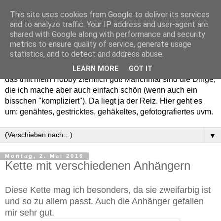
This site uses cookies from Google to deliver its services
and to analyze traffic. Your IP address and user-agent are
shared with Google along with performance and security
metrics to ensure quality of service, generate usage
statistics, and to detect and address abuse.
Willkommen in meinem "Wohnzimmer". Einfach und schön -
LEARN MORE
GOT IT
das trifft mein Hobby ziemlich gut! Manchmal sind die Dinge,
die ich mache aber auch einfach schön (wenn auch ein
bisschen "kompliziert"). Da liegt ja der Reiz. Hier geht es
um: genähtes, gestricktes, gehäkeltes, gefotografiertes uvm.
▼
Montag, 2. Mai 2016
Kette mit verschiedenen Anhängern
Diese Kette mag ich besonders, da sie zweifarbig ist
und so zu allem passt. Auch die Anhänger gefallen
mir sehr gut.