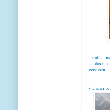
- einfach m
.... das mu
genossen.
- Chrissi b