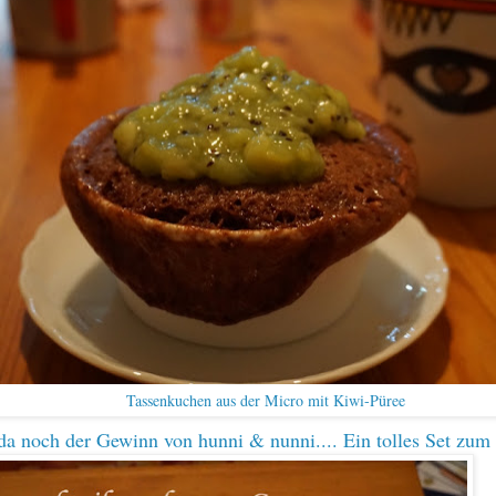
Tassenkuchen aus der Micro mit Kiwi-Püree
 da noch der Gewinn von
hunni & nunni
.... Ein tolles Set zu