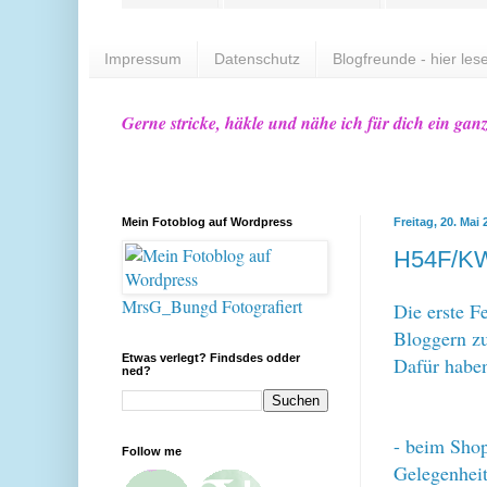
Impressum
Datenschutz
Blogfreunde - hier lese
Gerne stricke, häkle und nähe ich für dich ein gan
Mein Fotoblog auf Wordpress
Freitag, 20. Mai 
H54F/K
MrsG_Bungd Fotografiert
Die erste F
Bloggern zu
Etwas verlegt? Findsdes odder
Dafür habe
ned?
- beim Shop
Follow me
Gelegenheit