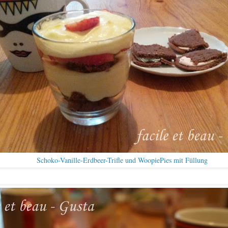
Schoko-Vanille-Erdbeer-Trifle und WoopiePies mit Füllung