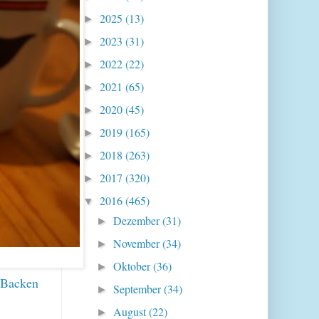
2025
(13)
►
2023
(31)
►
2022
(22)
►
2021
(65)
►
2020
(45)
►
2019
(165)
►
2018
(263)
►
2017
(320)
►
2016
(465)
▼
Dezember
(31)
►
November
(34)
►
Oktober
(36)
►
m Backen
September
(34)
►
August
(22)
►