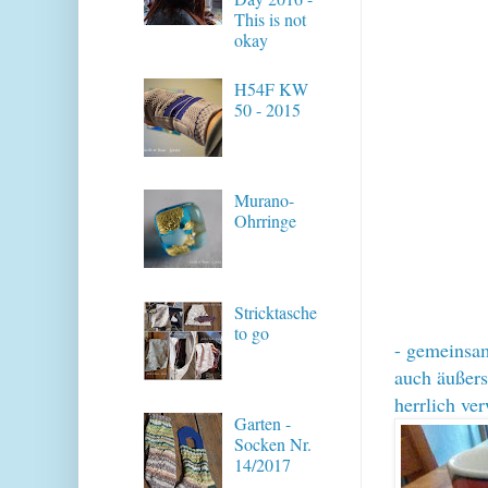
This is not
okay
H54F KW
50 - 2015
Murano-
Ohrringe
Stricktasche
to go
- gemeinsam
auch äußers
herrlich ve
Garten -
Socken Nr.
14/2017