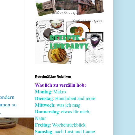
Regelmäßige Rubriken
Was iich zu verzälln hob:
Montag
: Makro
sondern
Dienstag
: Handarbeit and more
aumen so
Mittwoch
: was ich mag
Donnerstag
.
: etwas für mich,
Natur
Freitag
: Wochenrückblick
Samstag
: nach Lust und Laune