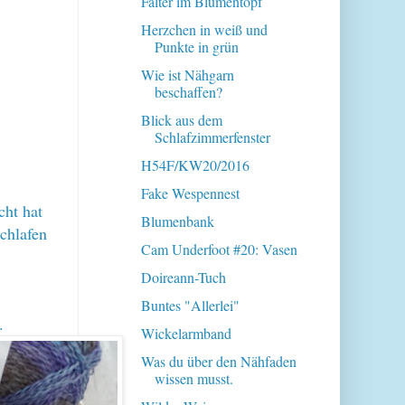
Falter im Blumentopf
Herzchen in weiß und
Punkte in grün
Wie ist Nähgarn
beschaffen?
Blick aus dem
Schlafzimmerfenster
H54F/KW20/2016
Fake Wespennest
cht hat
Blumenbank
schlafen
Cam Underfoot #20: Vasen
Doireann-Tuch
Buntes "Allerlei"
s.
Wickelarmband
Was du über den Nähfaden
wissen musst.