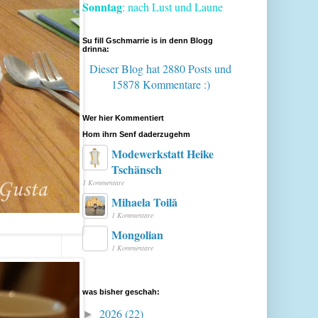
Sonntag
: nach Lust und Laune
Su fill Gschmarrie is in denn Blogg
drinna:
Dieser Blog hat 2880 Posts
und
15878 Kommentare :)
Wer hier Kommentiert
Hom ihrn Senf daderzugehm
Modewerkstatt Heike
Tschänsch
1 Kommentare
Mihaela Toilă
1 Kommentare
Mongolian
1 Kommentare
was bisher geschah:
2026
(22)
►