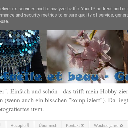
liver its services and to analyze traffic. Your IP address and us
rmance and security metrics to ensure quality of service, gene
buse.
 Einfach und schön - das trifft mein Hobby ziem
 (wenn auch ein bisschen "kompliziert"). Da liegt
otografiertes uvm.
⇓
Rezepte ⇓
Über mich
Kontakt ✉
Wechseljahre ✿