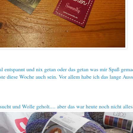
al entspannt und nix getan oder das getan was mir Spaß gema
sste diese Woche auch sein. Vor allem habe ich das lange Aus
esucht und Wolle geholt.... aber das war heute noch nicht alle