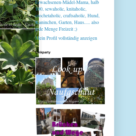
Erwachsenen-Mädel-Mama, halb
100, sewaholic, knitaholic,
crochetaholic, craftsaholic, Hund,
Kaninchen, Garten, Haus..... also
jede Menge Freizeit ;)
Mein Profil vollständig anzeigen
Linkparty