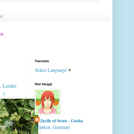
it:
en.
Translate
Select Language
▼
. Leider
Hier bloggt
 :)
facile et beau - Gusta
Franken, Germany