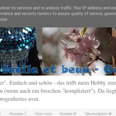
liver its services and to analyze traffic. Your IP address and us
rmance and security metrics to ensure quality of service, gene
buse.
 Einfach und schön - das trifft mein Hobby ziem
 (wenn auch ein bisschen "kompliziert"). Da liegt
otografiertes uvm.
⇓
Rezepte ⇓
Über mich
Kontakt ✉
Wechseljahre ✿