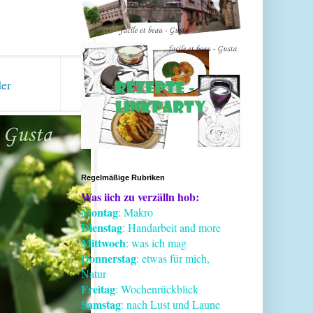
der
Regelmäßige Rubriken
Was iich zu verzälln hob:
Montag
: Makro
Dienstag
: Handarbeit and more
Mittwoch
: was ich mag
Donnerstag
: etwas für mich,
Natur
Freitag
: Wochenrückblick
Samstag
: nach Lust und Laune