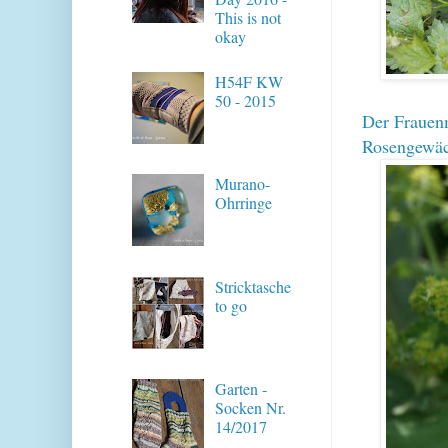
This is not
okay
H54F KW
50 - 2015
Der Frauenm
Rosengewäc
Murano-
Ohrringe
Stricktasche
to go
Garten -
Socken Nr.
14/2017