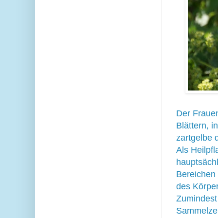
Der Frauen
Blättern, 
zartgelbe 
Als Heilpf
hauptsächl
Bereichen 
des Körper
Zumindest 
Sammelzei