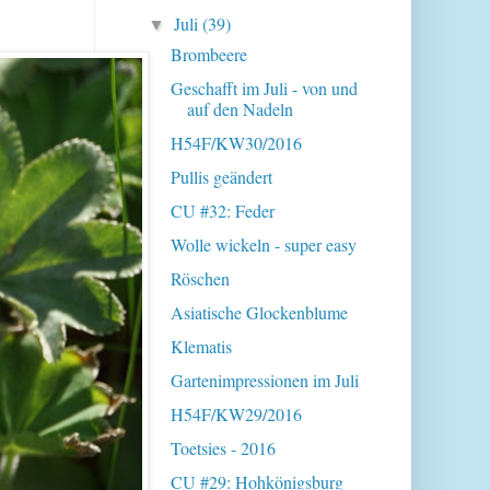
Juli
(39)
▼
Brombeere
Geschafft im Juli - von und
auf den Nadeln
H54F/KW30/2016
Pullis geändert
CU #32: Feder
Wolle wickeln - super easy
Röschen
Asiatische Glockenblume
Klematis
Gartenimpressionen im Juli
H54F/KW29/2016
Toetsies - 2016
CU #29: Hohkönigsburg