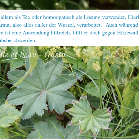
 allem als Tee oder homöopatisch als Lösung verwendet. Hier
raut, also alles außer der Wurzel, verarbeitet. Auch während
e ist eine Anwendung hilfreich, hilft er doch gegen Hitzewal
eibsbeschwerden.