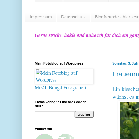
Impressum
Datenschutz
Blogfreunde - hier lese
Gerne stricke, häkle und nähe ich für dich ein gan
Mein Fotoblog auf Wordpress
Sonntag, 3. Juli
Frauenm
MrsG_Bungd Fotografiert
Ein bissche
wächst es n
Etwas verlegt? Findsdes odder
ned?
Follow me