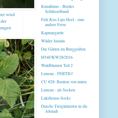
Kumihimo - Breites
Schlüsselband
bei wird
Fish Kiss Lips Heel - eine
 der
andere Ferse
lungen
Kapmargarite
Wilder Jasmin
Die Gärten im Burggraben
H54F/KW28/2016
Waldblumen Teil 2
Luneau - FERTIG!
CU #28: Bastion von unten
Luneau - als Socken
Lakehouse-Socks
Durchs Tiergärtnertor in die
Altstadt