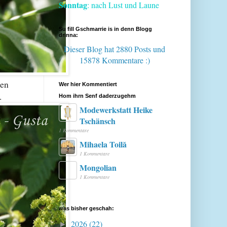
Sonntag
: nach Lust und Laune
Su fill Gschmarrie is in denn Blogg
drinna:
Dieser Blog hat 2880 Posts
und
15878 Kommentare :)
ten
Wer hier Kommentiert
.
Hom ihrn Senf daderzugehm
Modewerkstatt Heike
Tschänsch
1 Kommentare
Mihaela Toilă
1 Kommentare
Mongolian
1 Kommentare
was bisher geschah:
2026
(22)
►