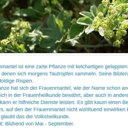
mantel ist eine zarte Pflanze mit kelchartigen gelappten
in denen sich morgens Tautropfen sammeln. Seine Blüten
doldige Rispen.
lanze hat sich der Frauenmantel, wie der Name schon an
ich in der Frauenheilkunde bewährt, aber auch in ander
kann er hilfreiche Dienste leisten. Es gibt kaum einen B
s, auf den der Frauenmantel nicht wohltuend einwirken 
glaubt das die Volksheilkunde.
t: Blühend von Mai - September.