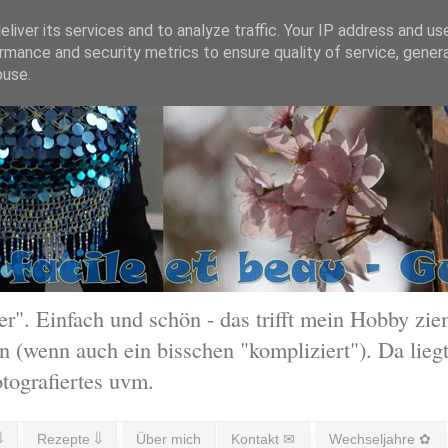
liver its services and to analyze traffic. Your IP address and us
rmance and security metrics to ensure quality of service, gene
buse.
 Einfach und schön - das trifft mein Hobby ziem
 (wenn auch ein bisschen "kompliziert"). Da liegt
otografiertes uvm.
⇓
Rezepte ⇓
Über mich
Kontakt ✉
Wechseljahre ✿