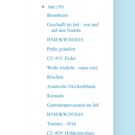
Juli
(39)
▼
Brombeere
Geschafft im Juli - von und
auf den Nadeln
H54F/KW30/2016
Pullis geändert
CU #32: Feder
Wolle wickeln - super easy
Röschen
Asiatische Glockenblume
Klematis
Gartenimpressionen im Juli
H54F/KW29/2016
Toetsies - 2016
CU #29: Hohkönigsburg