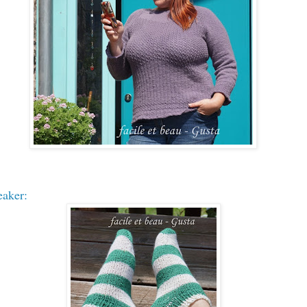
eaker
: