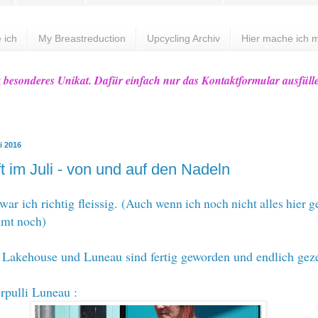
 ich
My Breastreduction
Upcycling Archiv
Hier mache ich m
z besonderes Unikat. Dafür einfach nur das Kontaktformular ausfüll
i 2016
t im Juli - von und auf den Nadeln
ar ich richtig fleissig.
(Auch wenn ich noch nicht alles hier g
mmt noch)
n
Lakehouse
und
Luneau
sind fertig geworden und endlich geze
rpulli
Luneau
: