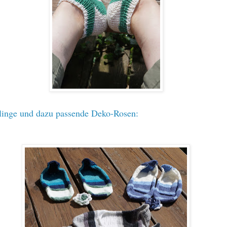
linge
und dazu passende Deko-
Rosen
: