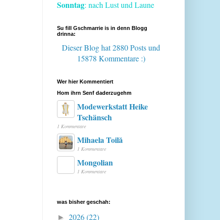
Sonntag
: nach Lust und Laune
Su fill Gschmarrie is in denn Blogg
drinna:
Dieser Blog hat 2880 Posts
und
15878 Kommentare :)
Wer hier Kommentiert
Hom ihrn Senf daderzugehm
Modewerkstatt Heike
Tschänsch
1 Kommentare
Mihaela Toilă
1 Kommentare
Mongolian
1 Kommentare
was bisher geschah:
2026
(22)
►