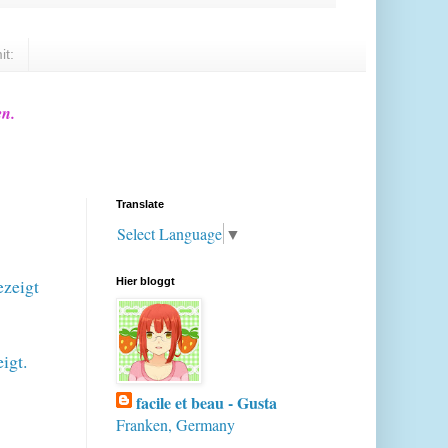
it:
en.
Translate
Select Language
▼
ezeigt
Hier bloggt
igt.
facile et beau - Gusta
Franken, Germany