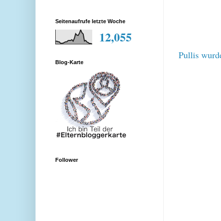
Seitenaufrufe letzte Woche
12,055
Pullis wurd
Blog-Karte
Follower