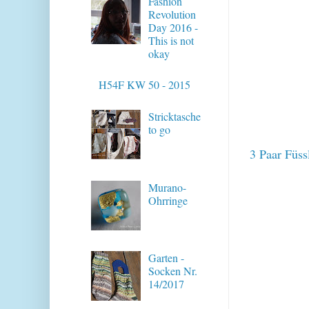
Fashion
Revolution
Day 2016 -
This is not
okay
H54F KW 50 - 2015
Stricktasche
to go
3 Paar Füss
Murano-
Ohrringe
Garten -
Socken Nr.
14/2017