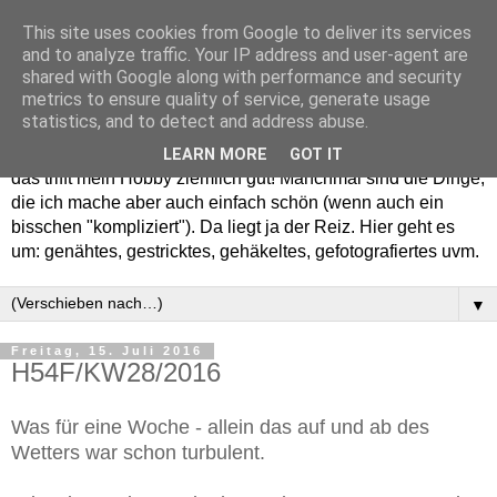
This site uses cookies from Google to deliver its services
and to analyze traffic. Your IP address and user-agent are
shared with Google along with performance and security
metrics to ensure quality of service, generate usage
statistics, and to detect and address abuse.
Willkommen in meinem "Wohnzimmer". Einfach und schön -
LEARN MORE
GOT IT
das trifft mein Hobby ziemlich gut! Manchmal sind die Dinge,
die ich mache aber auch einfach schön (wenn auch ein
bisschen "kompliziert"). Da liegt ja der Reiz. Hier geht es
um: genähtes, gestricktes, gehäkeltes, gefotografiertes uvm.
▼
Freitag, 15. Juli 2016
H54F/KW28/2016
Was für eine Woche - allein das auf und ab des
Wetters war schon turbulent.