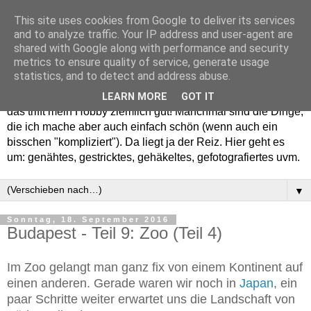
This site uses cookies from Google to deliver its services
and to analyze traffic. Your IP address and user-agent are
shared with Google along with performance and security
metrics to ensure quality of service, generate usage
statistics, and to detect and address abuse.
Willkommen in meinem "Wohnzimmer". Einfach und schön -
LEARN MORE
GOT IT
das trifft mein Hobby ziemlich gut! Manchmal sind die Dinge,
die ich mache aber auch einfach schön (wenn auch ein
bisschen "kompliziert"). Da liegt ja der Reiz. Hier geht es
um: genähtes, gestricktes, gehäkeltes, gefotografiertes uvm.
▼
Sonntag, 18. September 2016
Budapest - Teil 9: Zoo (Teil 4)
Im Zoo gelangt man ganz fix von einem Kontinent auf
einen anderen. Gerade waren wir noch in
Japan
, ein
paar Schritte weiter erwartet uns die Landschaft von