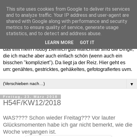
This site uses cookies from Google to deliver its services
and to analyze traffic. Your IP address and user-agent are
shared with Google along with performance and security
metrics to ensure quality of service, generate usage
statistics, and to detect and address abuse.
Willkommen in meinem "Wohnzimmer". Einfach und schön -
LEARN MORE
GOT IT
das trifft mein Hobby ziemlich gut! Manchmal sind die Dinge,
die ich mache aber auch einfach schön (wenn auch ein
bisschen "kompliziert"). Da liegt ja der Reiz. Hier geht es
um: genähtes, gestricktes, gehäkeltes, gefotografiertes uvm.
▼
Freitag, 23. März 2018
H54F/KW12/2018
WAS???? Schon wieder Freitag??? Vor lauter
Glücksmomenten habe ich gar nicht bemerkt, wie die
Woche vergangen ist.