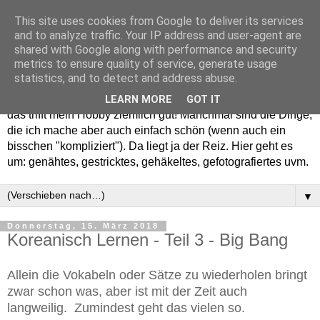
This site uses cookies from Google to deliver its services
and to analyze traffic. Your IP address and user-agent are
shared with Google along with performance and security
metrics to ensure quality of service, generate usage
statistics, and to detect and address abuse.
Willkommen in meinem "Wohnzimmer". Einfach und schön -
LEARN MORE
GOT IT
das trifft mein Hobby ziemlich gut! Manchmal sind die Dinge,
die ich mache aber auch einfach schön (wenn auch ein
bisschen "kompliziert"). Da liegt ja der Reiz. Hier geht es
um: genähtes, gestricktes, gehäkeltes, gefotografiertes uvm.
▼
Donnerstag, 15. März 2018
Koreanisch Lernen - Teil 3 - Big Bang
Allein die Vokabeln oder Sätze zu wiederholen bringt
zwar schon was, aber ist mit der Zeit auch
langweilig. Zumindest geht das vielen so.