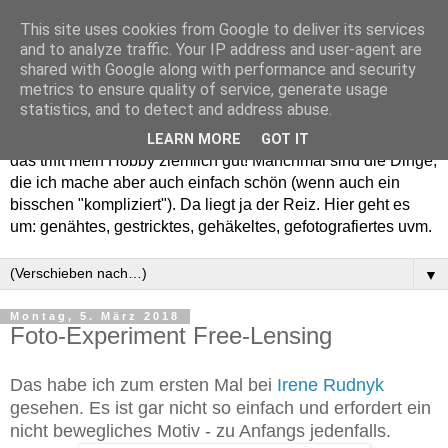
This site uses cookies from Google to deliver its services
and to analyze traffic. Your IP address and user-agent are
shared with Google along with performance and security
metrics to ensure quality of service, generate usage
statistics, and to detect and address abuse.
Willkommen in meinem "Wohnzimmer". Einfach und schön -
LEARN MORE
GOT IT
das trifft mein Hobby ziemlich gut! Manchmal sind die Dinge,
die ich mache aber auch einfach schön (wenn auch ein
bisschen "kompliziert"). Da liegt ja der Reiz. Hier geht es
um: genähtes, gestricktes, gehäkeltes, gefotografiertes uvm.
▼
Montag, 5. März 2018
Foto-Experiment Free-Lensing
Das habe ich zum ersten Mal bei
Irene Rudnyk
gesehen.
Es ist gar nicht so einfach und erfordert ein
nicht bewegliches Motiv - zu Anfangs jedenfalls.