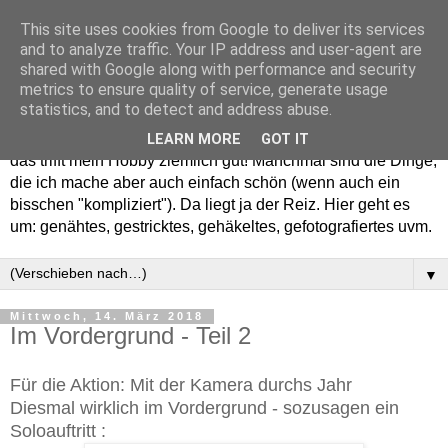
This site uses cookies from Google to deliver its services
and to analyze traffic. Your IP address and user-agent are
shared with Google along with performance and security
metrics to ensure quality of service, generate usage
statistics, and to detect and address abuse.
Willkommen in meinem "Wohnzimmer". Einfach und schön -
LEARN MORE
GOT IT
das trifft mein Hobby ziemlich gut! Manchmal sind die Dinge,
die ich mache aber auch einfach schön (wenn auch ein
bisschen "kompliziert"). Da liegt ja der Reiz. Hier geht es
um: genähtes, gestricktes, gehäkeltes, gefotografiertes uvm.
▼
Mittwoch, 14. März 2018
Im Vordergrund - Teil 2
Für die Aktion: Mit der Kamera durchs Jahr
Diesmal wirklich im Vordergrund - sozusagen ein
Soloauftritt :