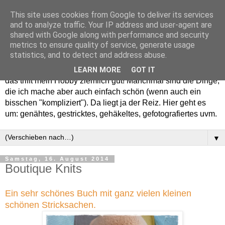
This site uses cookies from Google to deliver its services
and to analyze traffic. Your IP address and user-agent are
shared with Google along with performance and security
metrics to ensure quality of service, generate usage
statistics, and to detect and address abuse.
Willkommen in meinem "Wohnzimmer". Einfach und schön -
LEARN MORE
GOT IT
das trifft mein Hobby ziemlich gut! Manchmal sind die Dinge,
die ich mache aber auch einfach schön (wenn auch ein
bisschen "kompliziert"). Da liegt ja der Reiz. Hier geht es
um: genähtes, gestricktes, gehäkeltes, gefotografiertes uvm.
▼
Samstag, 16. August 2014
Boutique Knits
Ein sehr schönes Buch mit ganz vielen kleinen
schönen Stricksachen.