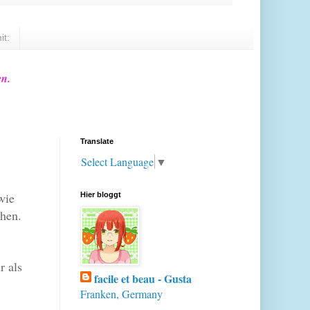
it:
en.
Translate
Select Language
▼
wie
Hier bloggt
hen.
r als
facile et beau - Gusta
Franken, Germany