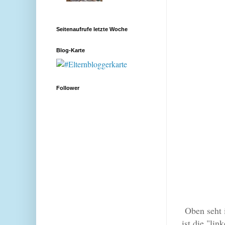
Seitenaufrufe letzte Woche
Blog-Karte
Follower
Oben seht i
ist die "li