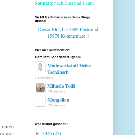
Sonntag
: nach Lust und Laune
Su fill Gschmarrie is in denn Blogg
drinna:
Dieser Blog hat 2880 Posts
und
15878 Kommentare :)
Wer hier Kommentiert
Hom ihrn Senf daderzugehm
Modewerkstatt Heike
Tschänsch
1 Kommentare
Mihaela Toilă
1 Kommentare
Mongolian
1 Kommentare
was bisher geschah:
- unten
2026
(22)
rn mit
►