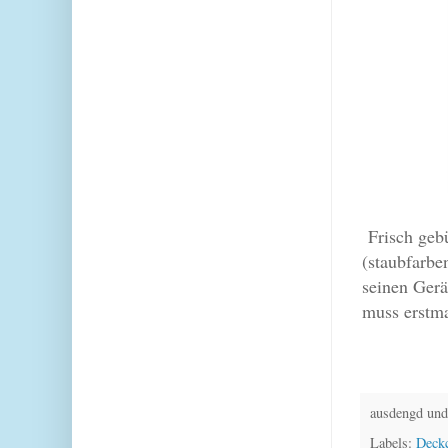
Frisch gebü
(staubfarbe
seinen Gerä
muss erstm
ausdengd und
Labels:
Deck