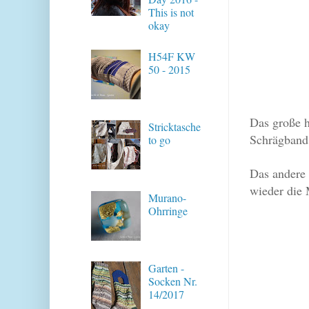
This is not
okay
H54F KW
50 - 2015
Das große h
Stricktasche
Schrägband 
to go
Das andere 
wieder die
Murano-
Ohrringe
Garten -
Socken Nr.
14/2017