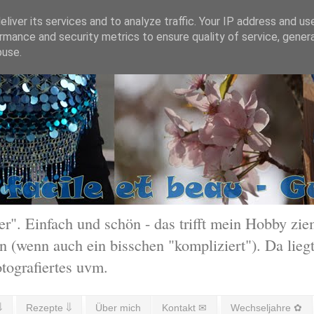
liver its services and to analyze traffic. Your IP address and us
rmance and security metrics to ensure quality of service, gene
buse.
 Einfach und schön - das trifft mein Hobby ziem
 (wenn auch ein bisschen "kompliziert"). Da liegt
otografiertes uvm.
⇓
Rezepte ⇓
Über mich
Kontakt ✉
Wechseljahre ✿