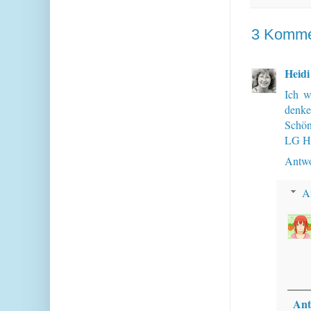
3 Komme
Heidi
Ich w
denke
Schön
LG H
Antwo
A
Ant