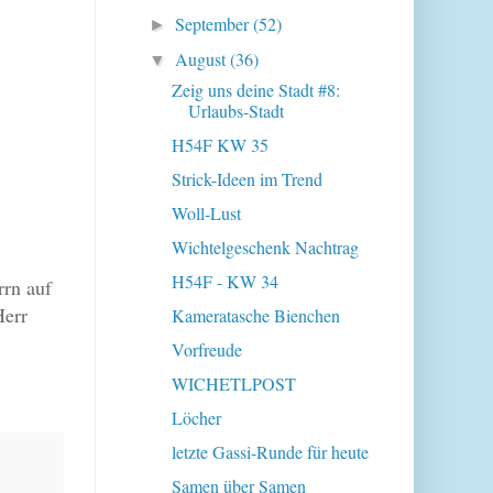
September
(52)
►
August
(36)
▼
Zeig uns deine Stadt #8:
Urlaubs-Stadt
H54F KW 35
Strick-Ideen im Trend
Woll-Lust
Wichtelgeschenk Nachtrag
H54F - KW 34
rrn auf
Herr
Kameratasche Bienchen
Vorfreude
WICHETLPOST
Löcher
letzte Gassi-Runde für heute
Samen über Samen