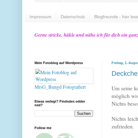
Impressum
Datenschutz
Blogfreunde - hier lese
Gerne stricke, häkle und nähe ich für dich ein gan
Mein Fotoblog auf Wordpress
Freitag, 1. Augu
Deckchen
MrsG_Bungd Fotografiert
Um seine ko
möglich wi
Etwas verlegt? Findsdes odder
Nichts beso
ned?
Nichts leic
zufrieden.
Follow me