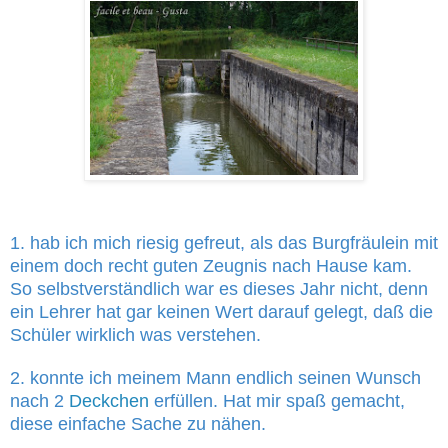
1. hab ich mich riesig gefreut, als das Burgfräulein mit
einem doch recht guten Zeugnis nach Hause kam.
So selbstverständlich war es dieses Jahr nicht, denn
ein Lehrer hat gar keinen Wert darauf gelegt, daß die
Schüler wirklich was verstehen.
2. konnte ich meinem Mann endlich seinen Wunsch
nach 2
Deckchen
erfüllen. Hat mir spaß gemacht,
diese einfache Sache zu nähen.