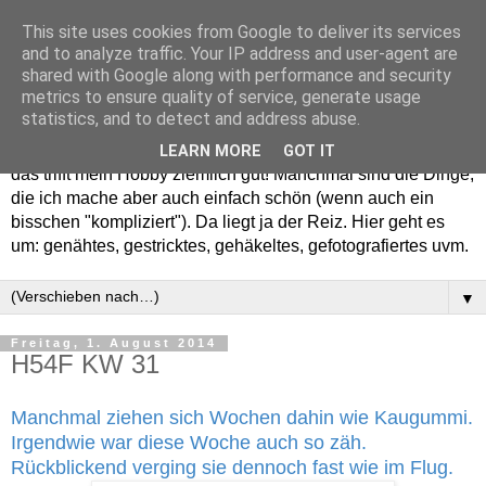
This site uses cookies from Google to deliver its services
and to analyze traffic. Your IP address and user-agent are
shared with Google along with performance and security
metrics to ensure quality of service, generate usage
statistics, and to detect and address abuse.
Willkommen in meinem "Wohnzimmer". Einfach und schön -
LEARN MORE
GOT IT
das trifft mein Hobby ziemlich gut! Manchmal sind die Dinge,
die ich mache aber auch einfach schön (wenn auch ein
bisschen "kompliziert"). Da liegt ja der Reiz. Hier geht es
um: genähtes, gestricktes, gehäkeltes, gefotografiertes uvm.
▼
Freitag, 1. August 2014
H54F KW 31
Manchmal ziehen sich Wochen dahin wie Kaugummi.
Irgendwie war diese Woche auch so zäh.
Rückblickend verging sie dennoch fast wie im Flug.