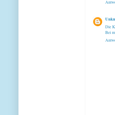
Antwo
Unk
Die K
Bei m
Antwo