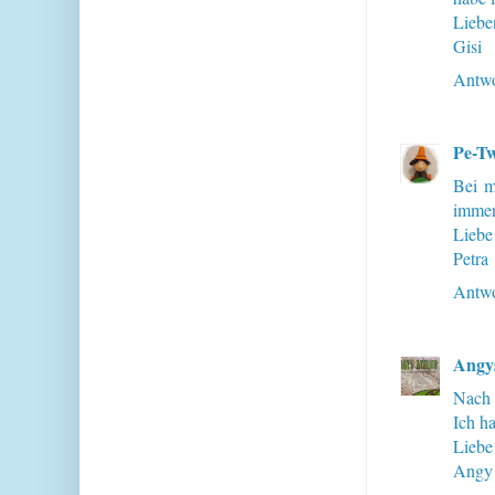
Liebe
Gisi
Antwo
Pe-Tw
Bei m
immer
Liebe
Petra
Antwo
Angys
Nach 
Ich ha
Liebe
Angy