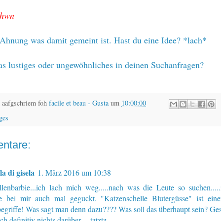
chwn
Ahnung was damit gemeint ist. Hast du eine Idee? *lach*
as lustiges oder ungewöhnliches in deinen Suchanfragen?
 aafgschriem foh
facile et beau - Gusta
um
10:00:00
ges
ntare:
lla di gisela
1. März 2016 um 10:38
llenbarbie...ich lach mich weg.....nach was die Leute so suchen....
e bei mir auch mal geguckt. "Katzenschelle Blutergüsse" ist eine
egriffe! Was sagt man denn dazu???? Was soll das überhaupt sein? Ge
ch definitiv nichts darüber.....tztztz...