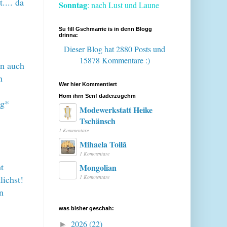
.... da
Sonntag
: nach Lust und Laune
Su fill Gschmarrie is in denn Blogg
drinna:
Dieser Blog hat 2880 Posts
und
15878 Kommentare :)
en auch
n
Wer hier Kommentiert
Hom ihrn Senf daderzugehm
*g*
Modewerkstatt Heike
Tschänsch
1 Kommentare
Mihaela Toilă
1 Kommentare
t
Mongolian
lichst!
1 Kommentare
n
was bisher geschah:
2026
(22)
►