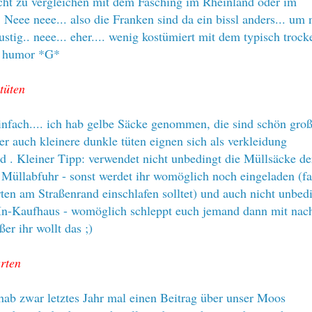
icht zu vergleichen mit dem Fasching im Rheinland oder im
 Neee neee... also die Franken sind da ein bissl anders... um 
ustig.. neee... eher.... wenig kostümiert mit dem typisch troc
n humor *G*
tüten
infach.... ich hab gelbe Säcke genommen, die sind schön groß
er auch kleinere dunkle tüten eignen sich als verkleidung
d . Kleiner Tipp: verwendet nicht unbedingt die Müllsäcke de
 Müllabfuhr - sonst werdet ihr womöglich noch eingeladen (fal
ten am Straßenrand einschlafen solltet) und auch nicht unbedi
In-Kaufhaus - womöglich schleppt euch jemand dann mit nac
er ihr wollt das ;)
rten
b zwar letztes Jahr mal einen Beitrag über unser Moos