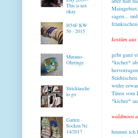
aber halt n
This is not
Maingebiet.
okay
sagen... unl
fränkische
H54F KW
50 - 2015
kostüm aus 
geht ganz e
Murano-
*kicher* ab
Ohrringe
hervorragen
Städtischen
wider erwar
Stricktasche
Tüten vom 
to go
*kicher* auß
waldmoos a
Garten -
Socken Nr.
hmmm ich ha
14/2017