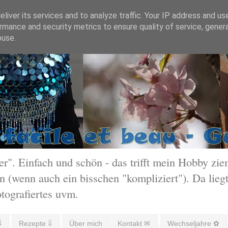
liver its services and to analyze traffic. Your IP address and us
rmance and security metrics to ensure quality of service, gene
buse.
 Einfach und schön - das trifft mein Hobby ziem
 (wenn auch ein bisschen "kompliziert"). Da liegt
otografiertes uvm.
⇓
Rezepte ⇓
Über mich
Kontakt ✉
Wechseljahre ✿