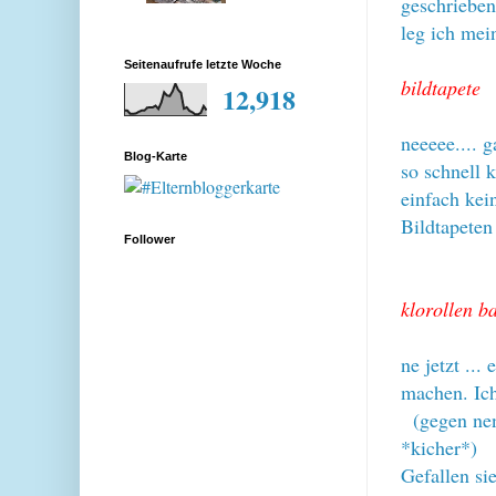
geschrieben
leg ich mei
Seitenaufrufe letzte Woche
bildtapete
12,918
neeeee.... 
Blog-Karte
so schnell 
einfach kei
Bildtapeten
Follower
klorollen b
ne jetzt ..
machen. Ich
(gegen nen
*kicher*)
Gefallen si