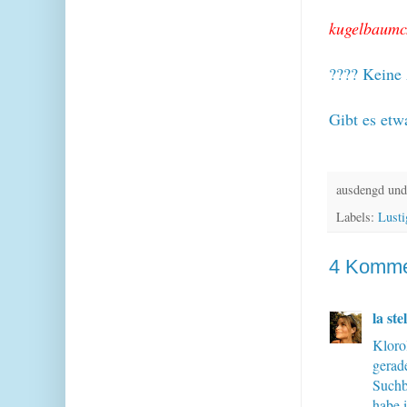
kugelbaum
???? Keine 
Gibt es etw
ausdengd und
Labels:
Lusti
4 Komme
la ste
Kloro
gerad
Suchb
habe i