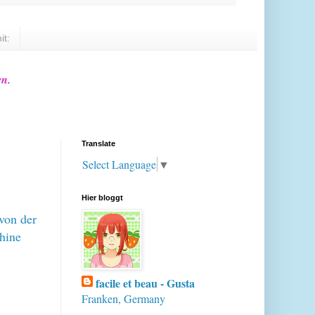
it:
en.
Translate
Select Language
▼
Hier bloggt
von der
hine
facile et beau - Gusta
Franken, Germany