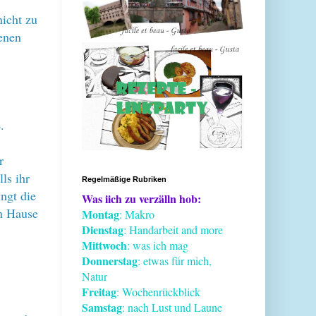
nicht zu
kenen
.
r
ls ihr
Regelmäßige Rubriken
ngt die
Was iich zu verzälln hob:
h Hause
Montag
: Makro
Dienstag
: Handarbeit and more
Mittwoch
: was ich mag
Donnerstag
: etwas für mich,
Natur
Freitag
: Wochenrückblick
Samstag
: nach Lust und Laune