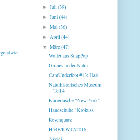
Juli
(39)
►
Juni
(44)
►
Mai
(36)
►
April
(44)
►
März
(47)
▼
irgendwie
Wallet aus SnapPap
Grünes in der Natur
CamUnderfoot #13: Hasi
Naturhistorisches Museum
Teil 4
Kuriertasche "New York"
Handschuhe "Krokuss"
Rosenquarz
H54F/KW12/2016
Akelei