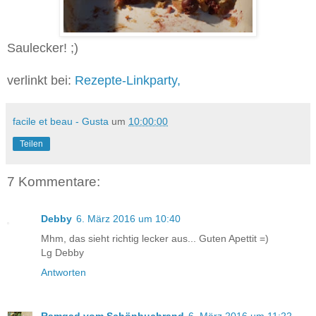
Saulecker! ;)
verlinkt bei:
Rezepte-Linkparty,
facile et beau - Gusta
um
10:00:00
Teilen
7 Kommentare:
Debby
6. März 2016 um 10:40
Mhm, das sieht richtig lecker aus... Guten Apettit =)
Lg Debby
Antworten
Ramgad vom Schönbuchrand
6. März 2016 um 11:22