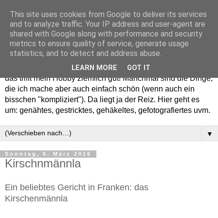
This site uses cookies from Google to deliver its services
and to analyze traffic. Your IP address and user-agent are
shared with Google along with performance and security
metrics to ensure quality of service, generate usage
statistics, and to detect and address abuse.
Willkommen in meinem "Wohnzimmer". Einfach und schön -
LEARN MORE
GOT IT
das trifft mein Hobby ziemlich gut! Manchmal sind die Dinge,
die ich mache aber auch einfach schön (wenn auch ein
bisschen "kompliziert"). Da liegt ja der Reiz. Hier geht es
um: genähtes, gestricktes, gehäkeltes, gefotografiertes uvm.
▼
Sonntag, 6. März 2016
Kirschnmännla
Ein beliebtes Gericht in Franken: das
Kirschenmännla