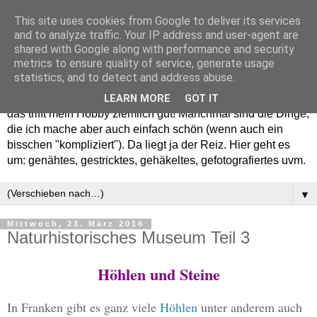
This site uses cookies from Google to deliver its services
and to analyze traffic. Your IP address and user-agent are
shared with Google along with performance and security
metrics to ensure quality of service, generate usage
statistics, and to detect and address abuse.
Willkommen in meinem "Wohnzimmer". Einfach und schön -
LEARN MORE
GOT IT
das trifft mein Hobby ziemlich gut! Manchmal sind die Dinge,
die ich mache aber auch einfach schön (wenn auch ein
bisschen "kompliziert"). Da liegt ja der Reiz. Hier geht es
um: genähtes, gestricktes, gehäkeltes, gefotografiertes uvm.
▼
Mittwoch, 23. März 2016
Naturhistorisches Museum Teil 3
Höhlen und Steine
In Franken gibt es ganz viele
Höhlen
unter anderem auch