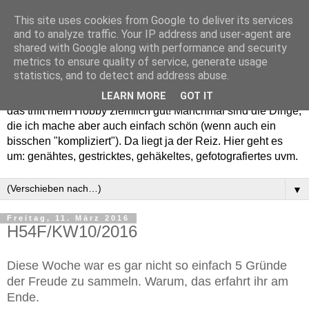
This site uses cookies from Google to deliver its services
and to analyze traffic. Your IP address and user-agent are
shared with Google along with performance and security
metrics to ensure quality of service, generate usage
statistics, and to detect and address abuse.
Willkommen in meinem "Wohnzimmer". Einfach und schön -
LEARN MORE
GOT IT
das trifft mein Hobby ziemlich gut! Manchmal sind die Dinge,
die ich mache aber auch einfach schön (wenn auch ein
bisschen "kompliziert"). Da liegt ja der Reiz. Hier geht es
um: genähtes, gestricktes, gehäkeltes, gefotografiertes uvm.
▼
Freitag, 11. März 2016
H54F/KW10/2016
Diese Woche war es gar nicht so einfach 5 Gründe
der Freude zu sammeln. Warum, das erfahrt ihr am
Ende.