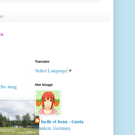
it:
en.
Translate
Select Language
▼
ochs mag
Hier bloggt
facile et beau - Gusta
Franken, Germany