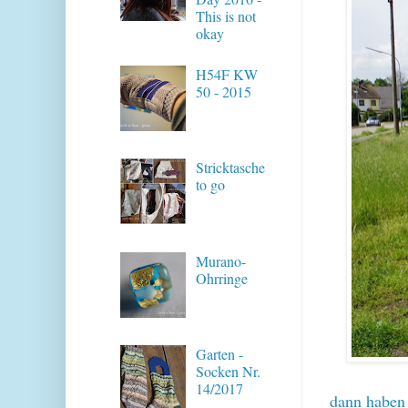
This is not
okay
H54F KW
50 - 2015
Stricktasche
to go
Murano-
Ohrringe
Garten -
Socken Nr.
14/2017
dann haben