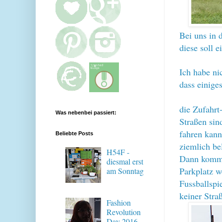
Bei uns in 
diese soll 
Ich habe ni
dass einige
die Zufahrt
Was nebenbei passiert:
Straßen sin
fahren kann
Beliebte Posts
ziemlich be
H54F -
Dann komme
diesmal erst
Parkplatz w
am Sonntag
Fussballspi
keiner Str
Fashion
Revolution
Day 2016 -