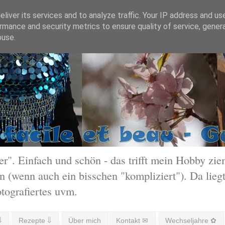
liver its services and to analyze traffic. Your IP address and us
rmance and security metrics to ensure quality of service, gene
buse.
 Einfach und schön - das trifft mein Hobby ziem
 (wenn auch ein bisschen "kompliziert"). Da liegt
otografiertes uvm.
⇓
Rezepte ⇓
Über mich
Kontakt ✉
Wechseljahre ✿