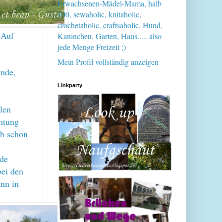
Erwachsenen-Mädel-Mama, halb
100, sewaholic, knitaholic,
crochetaholic, craftsaholic, Hund,
 Auf
Kaninchen, Garten, Haus..... also
jede Menge Freizeit ;)
Mein Profil vollständig anzeigen
inde,
Linkparty
alen
chtung
ch schon
de
bei den
nn in