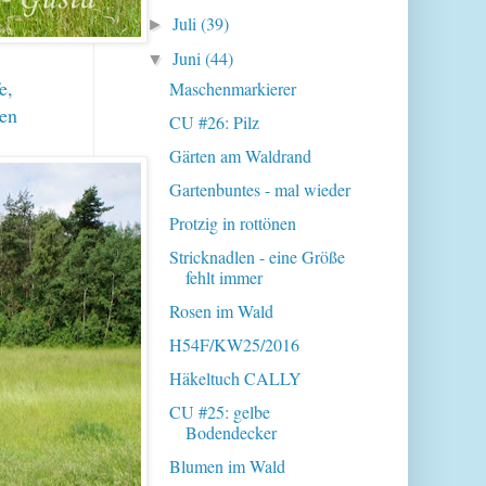
Juli
(39)
►
Juni
(44)
▼
e,
Maschenmarkierer
len
CU #26: Pilz
Gärten am Waldrand
Gartenbuntes - mal wieder
Protzig in rottönen
Stricknadlen - eine Größe
fehlt immer
Rosen im Wald
H54F/KW25/2016
Häkeltuch CALLY
CU #25: gelbe
Bodendecker
Blumen im Wald