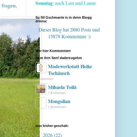
Sonntag
: nach Lust und Laune
 fragen,
Su fill Gschmarrie is in denn Blogg
drinna:
Dieser Blog hat 2880 Posts
und
15878 Kommentare :)
Wer hier Kommentiert
Hom ihrn Senf daderzugehm
Modewerkstatt Heike
Tschänsch
1 Kommentare
Mihaela Toilă
1 Kommentare
Mongolian
1 Kommentare
was bisher geschah:
2026
(22)
►