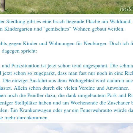
der Siedlung gibt es eine brach liegende Fläche am Waldrand.
ein Kindergarten und "gemischtes" Wohnen gebaut werden.
chts gegen Kinder und Wohnungen für Neubürger. Doch ich f
s dagegen spricht:
- und Parksituation ist jetzt schon total angespannt. Die schm
d jetzt schon so zugeparkt, dass man fast nur noch in eine Ri
. Die einzige Ausfahrt aus dem Wohngebiet wird dadurch au
lastet. Allein schon durch die vielen Vereine und Anwohner.
n noch die Pendler dazu, die dank umgebautem Park and Ri
eniger Stellplätze haben und am Wochenende die Zuschauer 
elen. Ein Krankenwagen oder gar ein Feuerwehrauto würde da
aße mehr durchkommen.