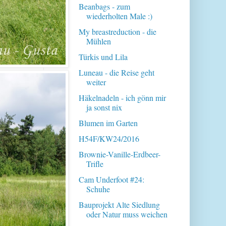
Beanbags - zum
wiederholten Male :)
My breastreduction - die
Mühlen
Türkis und Lila
Luneau - die Reise geht
weiter
Häkelnadeln - ich gönn mir
ja sonst nix
Blumen im Garten
H54F/KW24/2016
Brownie-Vanille-Erdbeer-
Trifle
Cam Underfoot #24:
Schuhe
Bauprojekt Alte Siedlung
oder Natur muss weichen