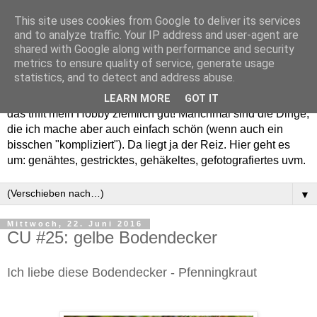
This site uses cookies from Google to deliver its services
and to analyze traffic. Your IP address and user-agent are
shared with Google along with performance and security
metrics to ensure quality of service, generate usage
statistics, and to detect and address abuse.
Willkommen in meinem "Wohnzimmer". Einfach und schön -
LEARN MORE
GOT IT
das trifft mein Hobby ziemlich gut! Manchmal sind die Dinge,
die ich mache aber auch einfach schön (wenn auch ein
bisschen "kompliziert"). Da liegt ja der Reiz. Hier geht es
um: genähtes, gestricktes, gehäkeltes, gefotografiertes uvm.
▼
Mittwoch, 22. Juni 2016
CU #25: gelbe Bodendecker
Ich liebe diese Bodendecker - Pfenningkraut