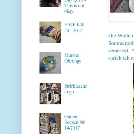
This is not
okay
H54F KW
50 - 2015
Die Wolle m
Sommerpull
verstrickt.
Murano-
sprich ich 
Ohrringe
Stricktasche
to go
Garten -
Socken Nr.
14/2017