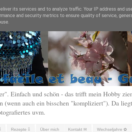
liver its services and to analyze traffic. Your IP address and us
rmance and security metrics to ensure quality of service, gene
buse.
 Einfach und schön - das trifft mein Hobby ziem
 (wenn auch ein bisschen "kompliziert"). Da liegt
otografiertes uvm.
⇓
Rezepte ⇓
Über mich
Kontakt ✉
Wechseljahre ✿