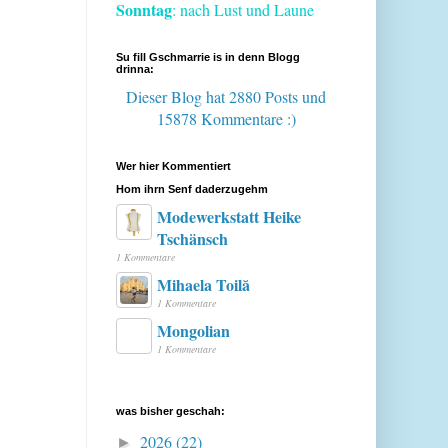
Sonntag
: nach Lust und Laune
Su fill Gschmarrie is in denn Blogg
drinna:
Dieser Blog hat 2880 Posts
und
15878 Kommentare :)
Wer hier Kommentiert
Hom ihrn Senf daderzugehm
Modewerkstatt Heike
Tschänsch
1 Kommentare
Mihaela Toilă
1 Kommentare
Mongolian
1 Kommentare
was bisher geschah:
2026
(22)
►