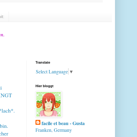
it:
en.
Translate
Select Language
▼
i
Hier bloggt
DINGT
*lach*.
facile et beau - Gusta
bin.
Franken, Germany
cher