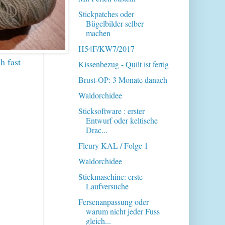
Stickpatches oder
Bügelbilder selber
machen
H54F/KW7/2017
h fast
Kissenbezug - Quilt ist fertig
Brust-OP: 3 Monate danach
Waldorchidee
Sticksoftware : erster
Entwurf oder keltische
Drac...
Fleury KAL / Folge 1
Waldorchidee
Stickmaschine: erste
Laufversuche
Fersenanpassung oder
warum nicht jeder Fuss
gleich...