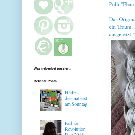
Pulli "
Fleur
Das Origina
ein Traum. 
ausgereizt 
Was nebenbei passiert:
Beliebte Posts
H54F -
diesmal erst
am Sonntag
Fashion
Revolution
Day 2016 -