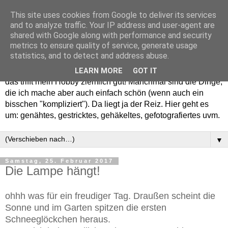
This site uses cookies from Google to deliver its services
and to analyze traffic. Your IP address and user-agent are
shared with Google along with performance and security
metrics to ensure quality of service, generate usage
statistics, and to detect and address abuse.
Willkommen in meinem "Wohnzimmer". Einfach und schön -
LEARN MORE
GOT IT
das trifft mein Hobby ziemlich gut! Manchmal sind die Dinge,
die ich mache aber auch einfach schön (wenn auch ein
bisschen "kompliziert"). Da liegt ja der Reiz. Hier geht es
um: genähtes, gestricktes, gehäkeltes, gefotografiertes uvm.
▼
Samstag, 25. Februar 2017
Die Lampe hängt!
ohhh was für ein freudiger Tag. Draußen scheint die
Sonne und im Garten spitzen die ersten
Schneeglöckchen heraus.